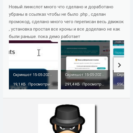
д
Новый линкслот много что сделано и доработано
а
убраны в ссылках чтобы не было .php , сделан
н
промокод, сделано много чего переписан весь движок
и
, установка простая все кроны и все доделано не как
я
были раньше. пока демо работает
Скриншот 15-05-2026 082953.jpg
Скриншот 15-05-2026 082935.jpg
19,1 КБ · Просмотры: 133
291,4 КБ · Просмотры: 118