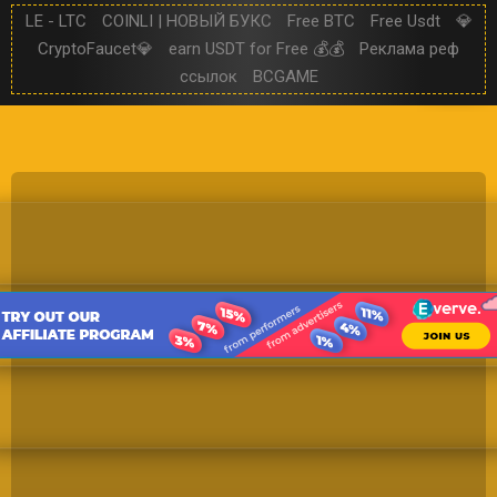
LE - LTC
COINLI | НОВЫЙ БУКС
Free BTC
Free Usdt
💎
CryptoFaucet💎
earn USDT for Free 💰💰
Реклама реф
ссылок
BCGAME