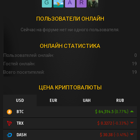
G
A
R
ПОЛЬЗОВАТЕЛИ ОНЛАЙН
Сейчас на форуме нет ни одного пользователя.
ОНЛАЙН СТАТИСТИКА
Пользователей онлайн
0
Гостей онлайн
19
Всего посетителей
19
ЦЕНА КРИПТОВАЛЮТЫ
USD
EUR
UAH
RUB
$ 64,514.5
(0.77%)
BTC
$ 0.3272
(-0.33%)
TRX
$ 30.38
(-3.41%)
DASH