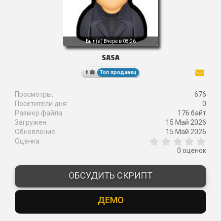
Был(а)
Вчера в 08:26
SASA
Топ продавец
Просмотры
676
Посетители дня
0
Размер файла
176 байт
Загружен
15 Май 2026
Обновление
15 Май 2026
0
Оценка
,
0 оценок
0
0
з
ОБСУДИТЬ СКРИПТ
в
ё
з
ДЕМО
д