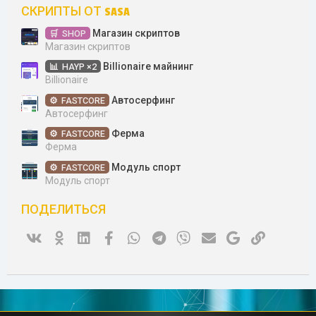
СКРИПТЫ ОТ SASA
Магазин скриптов
SHOP
Магазин скриптов
Billionaire майнинг
HAYP ×2
Billionaire
Автосерфинг
FASTCORE
Автосерфинг
Ферма
FASTCORE
Ферма
Модуль спорт
FASTCORE
Модуль спорт
ПОДЕЛИТЬСЯ
Vk
Ok
Linked In
Facebook
WhatsApp
Telegram
Viber
Электронная почта
Google
Ссылка