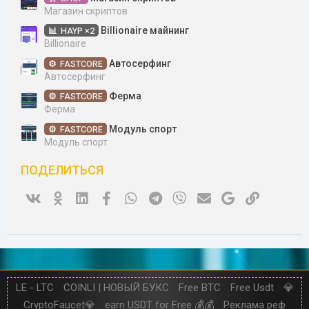
Магазин скриптов
Billionaire майнинг
HAYP ×2
Billionaire
Автосерфинг
FASTCORE
Автосерфинг
Ферма
FASTCORE
Ферма
Модуль спорт
FASTCORE
Модуль спорт
ПОДЕЛИТЬСЯ
Vk
Ok
Linked In
Facebook
WhatsApp
Telegram
Viber
Электронная почта
Google
Ссылка
LE - LTC
COINLI | НОВЫЙ БУКС
Free BTC
Free Usdt
💎
CryptoFaucet💎
earn USDT for Free 💰💰
Реклама реф