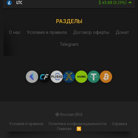
$ 45.00
(0.29%)
LTC
РАЗДЕЛЫ
О нас
Условия и правила
Договор оферты
Донат
Telegram
Russian (RU)
Условия и правила
Политика конфиденциальности
Справка
Главная
R
S
S