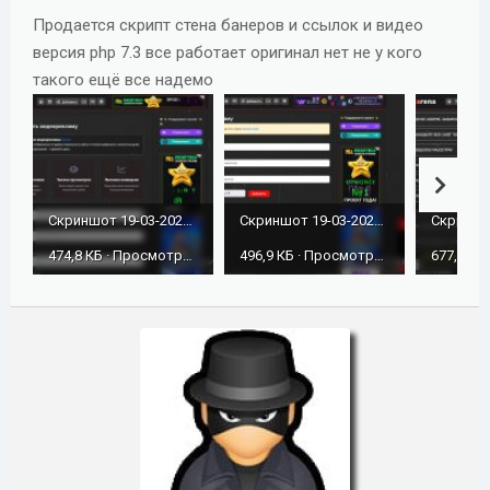
д
Продается скрипт стена банеров и ссылок и видео
а
версия php 7.3 все работает оригинал нет не у кого
н
такого ещё все надемо
и
я
Скриншот 19-03-2026 213653.jpg
Скриншот 19-03-2026 213638.jpg
474,8 КБ · Просмотры: 120
496,9 КБ · Просмотры: 122