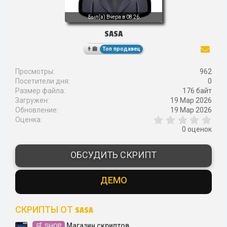
Был(а)
Вчера в 08:26
SASA
Топ продавец
Просмотры
962
Посетители дня
0
Размер файла
176 байт
Загружен
19 Мар 2026
Обновление
19 Мар 2026
0
Оценка
,
0 оценок
0
0
з
ОБСУДИТЬ СКРИПТ
в
ё
з
ДЕМО
д
СКРИПТЫ ОТ SASA
Магазин скриптов
SHOP