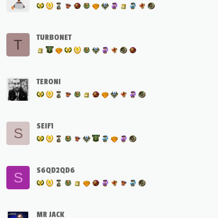
TURBONET
T
TERONI
SEIF1
S
S6QD2QD6
S
MR JACK