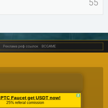
55
Реклама реф ссылок
BCGAME