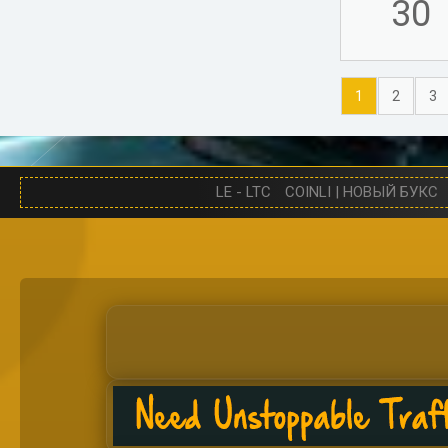
30
1
2
3
LE - LTC
COINLI | НОВЫЙ БУКС