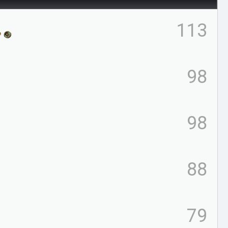
113
98
98
88
79