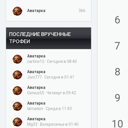
Аватарка
366
6
ПОСЛЕДНИЕ ВРУЧЕННЫЕ
ТРОФЕИ
7
Аватарка
cartino12
Сегодня в 08:40
8
Аватарка
Joni777
Сегодня в 01:41
Аватарка
Genius55
Четверг в 09:42
9
Аватарка
lamadon
Среда в 11:43
Аватарка
10
Mg33
Воскресенье в 01:40