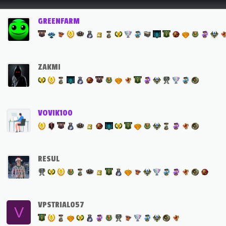
GREENFARM
ZAKMI
VOVIK100
RESUL
VPSTRIAL057
V