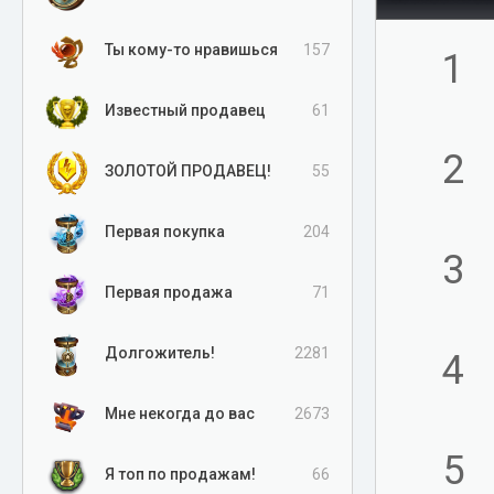
Ты кому-то нравишься
157
1
Известный продавец
61
2
ЗОЛОТОЙ ПРОДАВЕЦ!
55
Первая покупка
204
3
Первая продажа
71
Долгожитель!
2281
4
Мне некогда до вас
2673
5
Я топ по продажам!
66