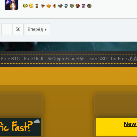
…
50
Вперёд
Free BTC
Free Usdt
💎CryptoFaucet💎
earn USDT for Free 💰💰