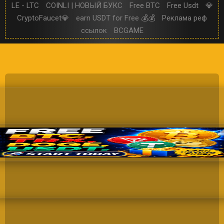
LE - LTC
COINLI | НОВЫЙ БУКС
Free BTC
Free Usdt
💎
CryptoFaucet💎
earn USDT for Free 💰💰
Реклама реф
ссылок
BCGAME