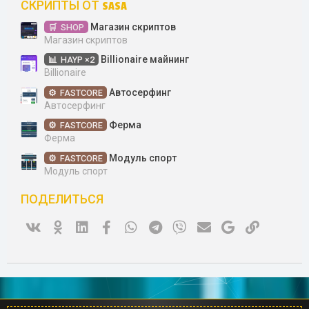
СКРИПТЫ ОТ SASA
Магазин скриптов
SHOP
Магазин скриптов
Billionaire майнинг
HAYP ×2
Billionaire
Автосерфинг
FASTCORE
Автосерфинг
Ферма
FASTCORE
Ферма
Модуль спорт
FASTCORE
Модуль спорт
ПОДЕЛИТЬСЯ
Vk
Ok
Linked In
Facebook
WhatsApp
Telegram
Viber
Электронная почта
Google
Ссылка