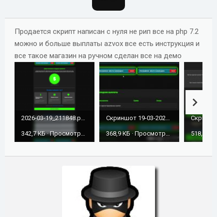
о
з
д
Продается скрипт написан с нуля не рип все на php 7.2
а
можно и больше выплаты azvox все есть инструкция и
н
все такое магазин на ручном сделан все на демо
и
я
2026-03-19_211848.png
Скриншот 19-03-2026 211754.jpg
342,7 КБ · Просмотры: 144
368,9 КБ · Просмотры: 132