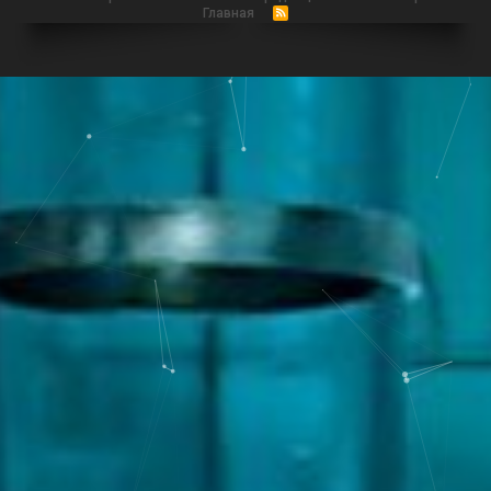
Главная
R
S
S