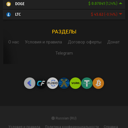
$ 0.07041
(1.24%)
DOGE
$ 45.62
(-0.14%)
LTC
РАЗДЕЛЫ
О нас
Условия и правила
Договор оферты
Донат
Telegram
Russian (RU)
Условия и правила
Политика конфиденциальности
Справка