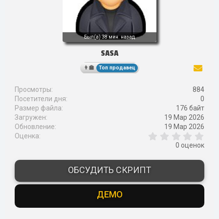
Был(а)
38 мин. назад
SASA
Топ продавец
Просмотры
884
Посетители дня
0
Размер файла
176 байт
Загружен
19 Мар 2026
Обновление
19 Мар 2026
0
Оценка
,
0 оценок
0
0
з
ОБСУДИТЬ СКРИПТ
в
ё
з
ДЕМО
д