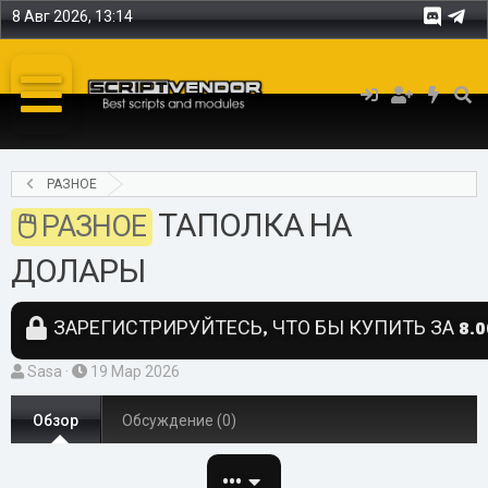
8 Авг 2026, 13:14
РАЗНОЕ
ТАПОЛКА НА
РАЗНОЕ
ДОЛАРЫ
ЗАРЕГИСТРИРУЙТЕСЬ, ЧТО БЫ КУПИТЬ ЗА 8.0
А
Д
Sasa
19 Мар 2026
в
а
т
Обзор
т
Обсуждение (0)
о
а
р
с
•••