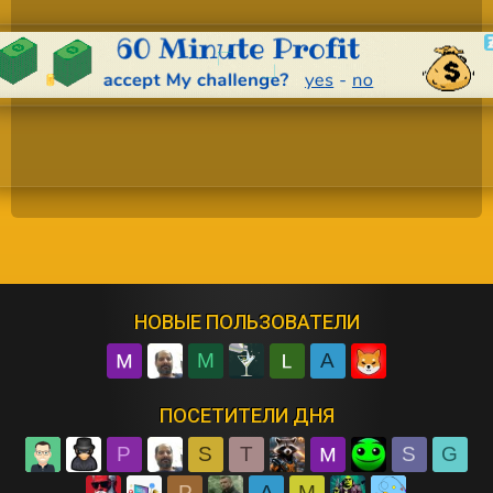
НОВЫЕ ПОЛЬЗОВАТЕЛИ
M
A
ПОСЕТИТЕЛИ ДНЯ
P
S
T
S
G
P
A
M