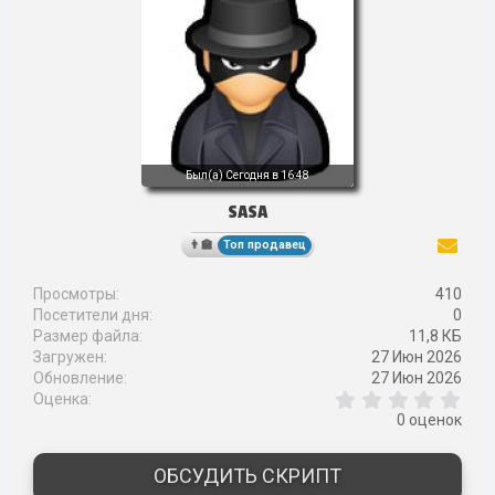
Был(а)
Сегодня в 16:48
SASA
Топ продавец
Просмотры
410
Посетители дня
0
Размер файла
11,8 КБ
Загружен
27 Июн 2026
Обновление
27 Июн 2026
0
Оценка
,
0 оценок
0
0
з
ОБСУДИТЬ СКРИПТ
в