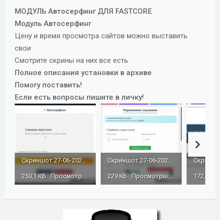
д
МОДУЛЬ Автосерфинг ДЛЯ FASTCORE
а
Модуль Автосерфинг
н
Цену и время просмотра сайтов можно выставить
и
свои
я
Смотрите скрины на них все есть
Полное описания установки в архиве
Помогу поставить!
Если есть вопросы пишите в личку!
Скриншот 27-06-2026 151833.jpg
Скриншот 27-06-2026 151821.jpg
250,1 КБ · Просмотры: 73
229 КБ · Просмотры: 57