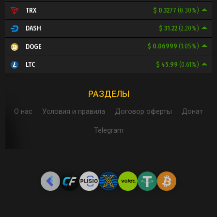
$ 0.3277
(0.30%)
TRX
$ 31.22
(2.20%)
DASH
$ 0.06999
(1.05%)
DOGE
$ 45.99
(0.61%)
LTC
РАЗДЕЛЫ
О нас
Условия и правила
Договор оферты
Донат
Telegram