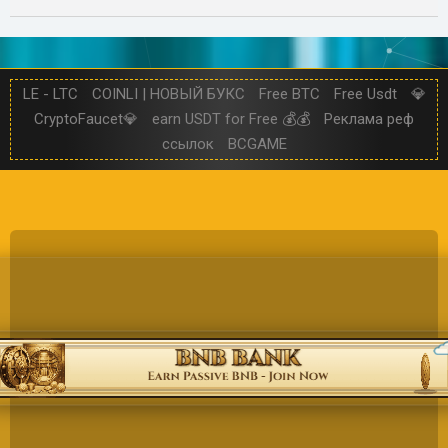
LE - LTC
COINLI | НОВЫЙ БУКС
Free BTC
Free Usdt
💎
CryptoFaucet💎
earn USDT for Free 💰💰
Реклама реф
ссылок
BCGAME