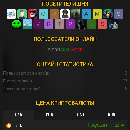
ПОСЕТИТЕЛИ ДНЯ
G
P
A
M
S
V
R
T
P
S
ПОЛЬЗОВАТЕЛИ ОНЛАЙН
Ammar
Bot
Admin
ОНЛАЙН СТАТИСТИКА
Пользователей онлайн
3
Гостей онлайн
33
Всего посетителей
36
ЦЕНА КРИПТОВАЛЮТЫ
USD
EUR
UAH
RUB
$ 64,953.0
(0.40%)
BTC