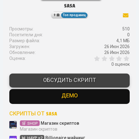
SASA
Топ продавец
Просмотры
510
Посетители дня
0
Размер файла
4,1 МБ
Загружен
26 Июн 2026
Обновление
26 Июн 2026
0
Оценка
,
0 оценок
0
0
з
ОБСУДИТЬ СКРИПТ
в
ё
з
ДЕМО
д
СКРИПТЫ ОТ SASA
Магазин скриптов
SHOP
Магазин скриптов
Billionaire майнинг
HAYP ×2