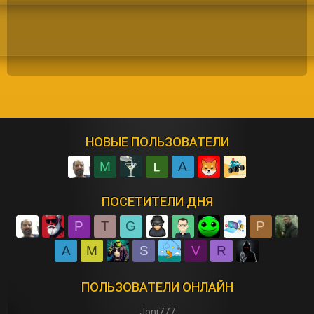
НОВЫЕ ПОЛЬЗОВАТЕЛИ
M
A
ПОСЕТИТЕЛИ ДНЯ
P
T
G
P
A
M
S
V
R
ПОЛЬЗОВАТЕЛИ ОНЛАЙН
Joni777