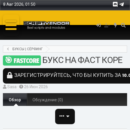
8 Авг 2026, 01:50
БУКСЫ | СЁРФИНГ
БУКС НА ФАСТ КОРЕ
FASTCORE
ЗАРЕГИСТРИРУЙТЕСЬ, ЧТО БЫ КУПИТЬ ЗА 10.0
А
Д
Sasa
26 Июн 2026
в
а
т
Обзор
т
Обсуждение (0)
о
а
р
с
•••
о
з