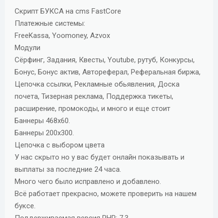
д
Скрипт БУКСА на cms FastCore
а
Платежные системы:
н
FreeKassa, Yoomoney, Azvox
и
Модули
я
Сёрфинг, Задания, Квесты, Youtube, рутуб, Конкурсы,
Бонус, Бонус актив, Автореферал, Реферальная биржа,
Цепочка ссылки, Рекламные обьявления, Доска
почета, Тизерная реклама, Поддержка тикеты,
расширение, промокоды, и много и еще стоит
Баннеры 468х60.
Баннеры 200х300.
Цепочка с выбором цвета
У нас скрыто но у вас будет онлайн показывать и
выплаты за последние 24 часа.
Много чего было исправлено и добавлено.
Всё работает прекрасно, можете проверить на нашем
буксе.