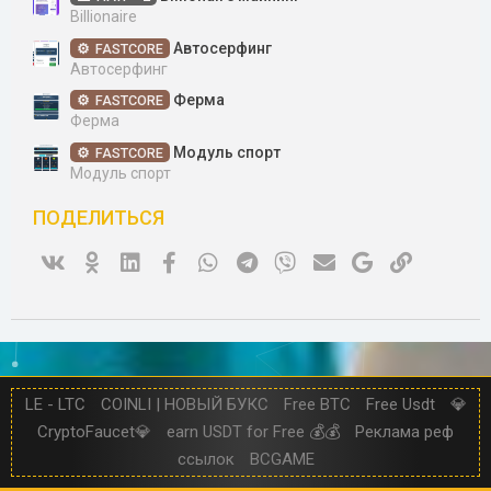
Billionaire
Автосерфинг
FASTCORE
Автосерфинг
Ферма
FASTCORE
Ферма
Модуль спорт
FASTCORE
Модуль спорт
ПОДЕЛИТЬСЯ
Vk
Ok
Linked In
Facebook
WhatsApp
Telegram
Viber
Электронная почта
Google
Ссылка
LE - LTC
COINLI | НОВЫЙ БУКС
Free BTC
Free Usdt
💎
CryptoFaucet💎
earn USDT for Free 💰💰
Реклама реф
ссылок
BCGAME