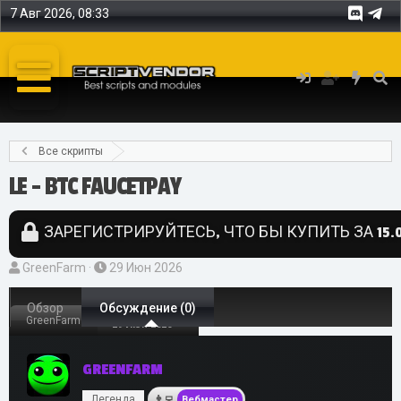
7 Авг 2026, 08:33
Все скрипты
LE - BTC FAUCETPAY
ЗАРЕГИСТРИРУЙТЕСЬ, ЧТО БЫ КУПИТЬ ЗА 15.0
А
Д
GreenFarm
29 Июн 2026
в
а
т
Обзор
Обсуждение (0)
т
GreenFarm
29 Июн 2026
о
а
р
н
GREENFARM
т
а
е
ч
Легенда
Вебмастер