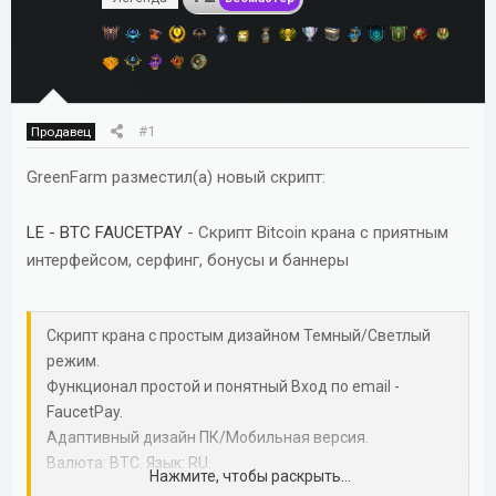
м
а
ы
л
а
#1
Продавец
GreenFarm разместил(а) новый скрипт:
LE - BTC FAUCETPAY
- Скрипт Bitcoin крана с приятным
интерфейсом, серфинг, бонусы и баннеры
Скрипт крана с простым дизайном Темный/Светлый
режим.
Функционал простой и понятный Вход по email -
FaucetPay.
Адаптивный дизайн ПК/Мобильная версия.
Валюта: BTC. Язык: RU.
Нажмите, чтобы раскрыть...
Движок: TurboSlon.