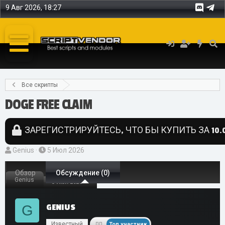
9 Авг 2026, 18:27
Все скрипты
DOGE FREE CLAIM
ЗАРЕГИСТРИРУЙТЕСЬ, ЧТО БЫ КУПИТЬ ЗА 10.0
А
Д
Genius
5 Июл 2026
в
а
т
Обзор
т
Обсуждение (0)
Genius
5 Июл 2026
о
а
р
н
G
GENIUS
т
а
е
ч
Известный
Топ участник