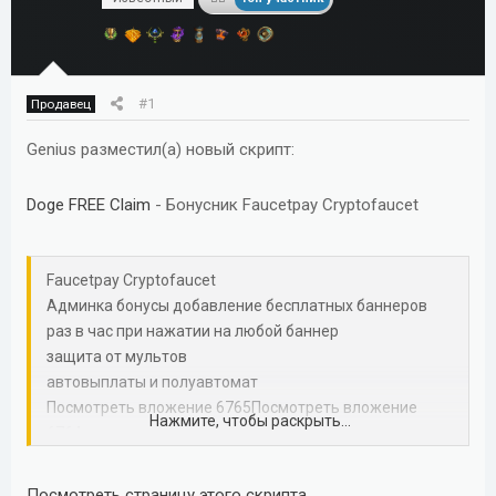
м
а
ы
л
а
#1
Продавец
Genius разместил(а) новый скрипт:
Doge FREE Claim
- Бонусник Faucetpay Cryptofaucet
Faucetpay Cryptofaucet
Админка бонусы добавление бесплатных баннеров
раз в час при нажатии на любой баннер
защита от мультов
автовыплаты и полуавтомат
Посмотреть вложение 6765
Посмотреть вложение
Нажмите, чтобы раскрыть...
6764
Посмотреть вложение 6766
Посмотреть вложение
6767
Посмотреть страницу этого скрипта...