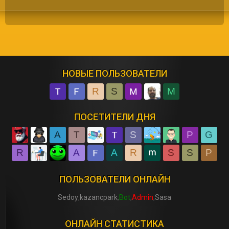
НОВЫЕ ПОЛЬЗОВАТЕЛИ
R
S
M
ПОСЕТИТЕЛИ ДНЯ
A
T
S
P
G
R
A
A
R
S
S
P
ПОЛЬЗОВАТЕЛИ ОНЛАЙН
Sedoy
kazancpark
Bot
Admin
Sasa
ОНЛАЙН СТАТИСТИКА