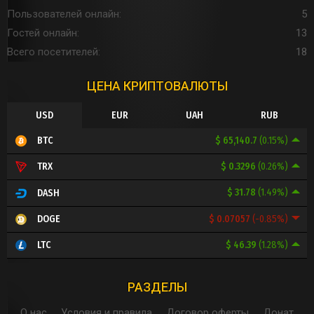
Пользователей онлайн
5
Гостей онлайн
13
Всего посетителей
18
ЦЕНА КРИПТОВАЛЮТЫ
USD
EUR
UAH
RUB
$ 65,140.7
(0.15%)
BTC
$ 0.3296
(0.26%)
TRX
$ 31.78
(1.49%)
DASH
$ 0.07057
(-0.85%)
DOGE
$ 46.39
(1.28%)
LTC
РАЗДЕЛЫ
О нас
Условия и правила
Договор оферты
Донат