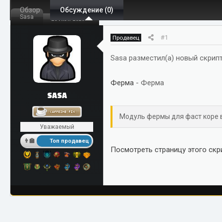
Обзор
т
Обсуждение (0)
т
Sasa
26 Июн 2026
о
а
р
н
#1
Продавец
т
а
е
ч
Sasa разместил(а) новый скрипт
м
а
ы
л
Ферма
- Ферма
а
SASA
Модуль фермы для фаст коре в
Уважаемый
Топ продавец
Посмотреть страницу этого скри