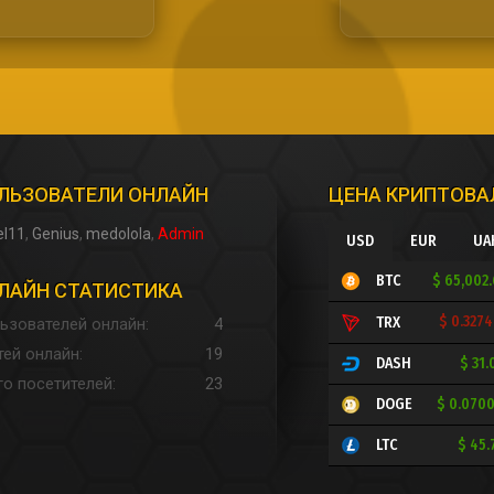
ЛЬЗОВАТЕЛИ ОНЛАЙН
ЦЕНА КРИПТОВ
el11
Genius
medolola
Admin
USD
EUR
UA
$ 65,002
BTC
ЛАЙН СТАТИСТИКА
$ 0.327
TRX
ьзователей онлайн
4
тей онлайн
19
$ 31.
DASH
го посетителей
23
$ 0.070
DOGE
$ 45.
LTC