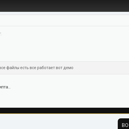
:
се файлы есть все работает вот демо
пта...
ВО