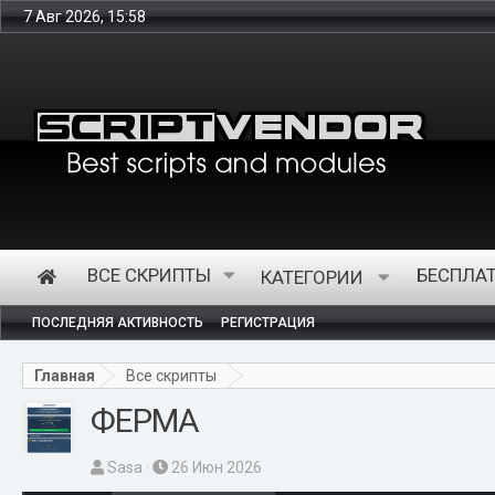
7 Авг 2026, 15:58
Инте
ВСЕ СКРИПТЫ
БЕСПЛА
КАТЕГОРИИ
ПОСЛЕДНЯЯ АКТИВНОСТЬ
РЕГИСТРАЦИЯ
Главная
Все скрипты
ФЕРМА
А
Д
Sasa
26 Июн 2026
в
а