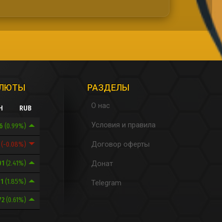
АЛЮТЫ
РАЗДЕЛЫ
О нас
H
RUB
Условия и правила
.6
(0.99%)
Договор оферты
4
(-0.08%)
01
(2.41%)
Донат
01
(1.85%)
Telegram
72
(0.61%)