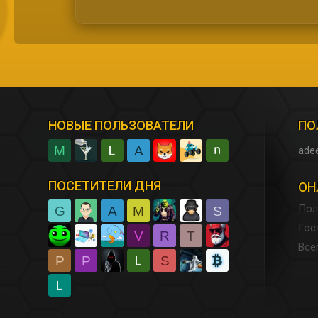
НОВЫЕ ПОЛЬЗОВАТЕЛИ
ПО
M
A
ade
ПОСЕТИТЕЛИ ДНЯ
ОН
Пол
G
A
M
S
Гос
V
R
T
Все
P
P
S