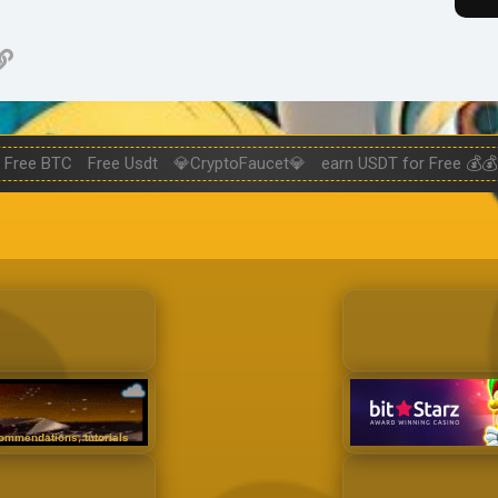
нная почта
ogle
Ссылка
Free BTC
Free Usdt
💎CryptoFaucet💎
earn USDT for Free 💰💰