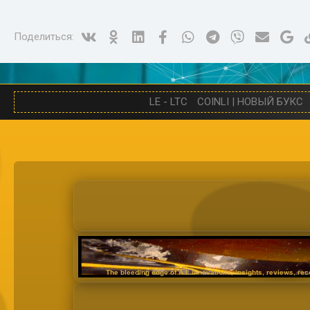
Vk
Ok
Linked In
Facebook
WhatsApp
Telegram
Viber
Электро
Go
Поделиться:
LE - LTC
COINLI | НОВЫЙ БУКС