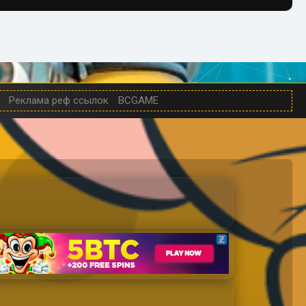
Реклама реф ссылок
BCGAME