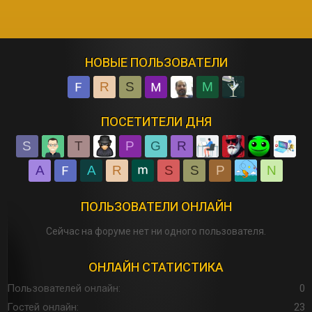
НОВЫЕ ПОЛЬЗОВАТЕЛИ
R
S
M
ПОСЕТИТЕЛИ ДНЯ
S
T
P
G
R
A
A
R
S
S
P
N
ПОЛЬЗОВАТЕЛИ ОНЛАЙН
Сейчас на форуме нет ни одного пользователя.
ОНЛАЙН СТАТИСТИКА
Пользователей онлайн
0
Гостей онлайн
23