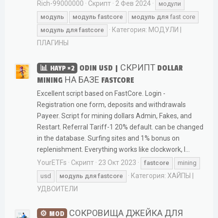
Rich-99000000
Скрипт
2 Фев 2024
модули
модуль
модуль
fastcore
модуль
для
fast core
Категория:
МОДУЛИ |
модуль
для
fastcore
ПЛАГИНЫ
ODIN USD | СКРИПТ DOLLAR
HAYP ×2
MINING НА БАЗЕ FASTCORE
Excellent script based on FastCore. Login -
Registration one form, deposits and withdrawals
Payeer. Script for mining dollars Admin, Fakes, and
Restart. Referral Tariff-1 20% default. can be changed
in the database. Surfing sites and 1% bonus on
replenishment. Everything works like clockwork, I...
YourETFs
Скрипт
23 Окт 2023
fastcore
mining
Категория:
ХАЙПЫ |
usd
модуль
для
fastcore
УДВОИТЕЛИ
СОКРОВИЩА ДЖЕЙКА ДЛЯ
MOD