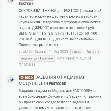
FASTCOR
СОКРОВИЩА ДЖЕЙКА для FASTCOR Покажи свой
характер, нажми на фартовую кнопку и забирай
крупный кэш! Осторожно фартовая кнопка может
выдать ДЖЕКПОТ и это всего по ставке 5 руб!
ВЫПЛАТЫ: 1 | 1.5 | 2.5 | 5 | 7.5 | 10 | 15 | 25 | 50 | 100
РУБЛЕЙ +ДЖЕКПОТ Джекпот накопительный.
После розыгрыша отчет...
vovik100
Скрипт
14 Окт 2023
fastcor
fastcore
Категория:
МОДУЛИ |
модуль
для
fastcore
ПЛАГИНЫ
ЗАДАНИЯ ОТ АДМИНА!
MOD
МОДУЛЬ ДЛЯ FASTCORE
Задания от админа! Модуль для FASTCORE+ ко
всем бонусникам ,буксам и т.д Задания от админа
вы просто сами создаете любое задания и
указываете тему что нужно сделать и какая