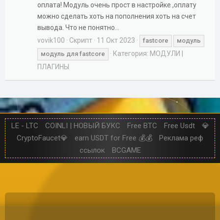
оплата! Модуль очень прост в настройке ,оплату
можно сделать хоть на пополнения хоть на счет
вывода. Что не понятно...
vovik100
Скрипт
11 Окт 2023
fastcore
модуль
Категория:
МОДУЛИ |
модуль
для
fastcore
ПЛАГИНЫ
LE - LTC
COINLI | НОВЫЙ БУКС
Free BTC
Free Usdt
💎
CryptoFaucet💎
earn USDT for Free 💰💰
Реклама реф
ссылок
BCGAME