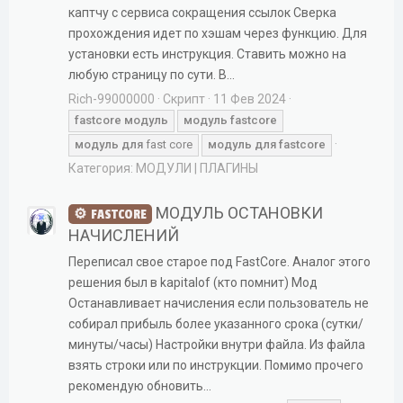
каптчу с сервиса сокращения ссылок Сверка
прохождения идет по хэшам через функцию. Для
установки есть инструкция. Ставить можно на
любую страницу по сути. В...
Rich-99000000
Скрипт
11 Фев 2024
fastcore
модуль
модуль
fastcore
модуль
для
fast core
модуль
для
fastcore
Категория:
МОДУЛИ | ПЛАГИНЫ
МОДУЛЬ ОСТАНОВКИ
FASTCORE
НАЧИСЛЕНИЙ
Переписал свое старое под FastCore. Аналог этого
решения был в kapitalof (кто помнит) Мод
Останавливает начисления если пользователь не
собирал прибыль более указанного срока (сутки/
минуты/часы) Настройки внутри файла. Из файла
взять строки или по инструкции. Помимо прочего
рекомендую обновить...