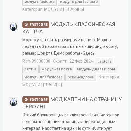
модуль
fastcore
модуль
для
fastcore
Категория:
МОДУЛИ | ПЛАГИНЫ
МОДУЛЬ КЛАССИЧЕСКАЯ
FASTCORE
КАПТЧА
Можно управлять размерами на лету. Можно
передать 3 параметра к каптче - ширину, высоту,
размер шрифта Демо работы - Здесь
Rich-99000000
Скрипт
22 Фев 2024
captcha
каптча
модуль
fastcore
модуль
для
fast core
Категория:
модуль
для
fastcore
рекомендован
МОДУЛИ | ПЛАГИНЫ
МОД КАПТЧИ НА СТРАНИЦУ
FASTCORE
СЕРФИНГ
Этакий блокировщик от кликеров Появляется при
первом посещении страницы и через заданный
интервал. Работает на ajax. По сути имитирует