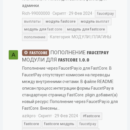
админки.
Rich-99000000
Скрипт
29 Фев 2024
faucetpay
выплаты
модуль
fastcore
модуль
выплат
модуль
для
fast core
модуль
для
fastcore
Категория:
МОДУЛИ | ПЛАГИНЫ
пополнение
ПОПОЛНЕНИЕ FAUCETPAY
FASTCORE
A
МОДУЛИ ДЛЯ FASTCORE 1.0.0
Пополнение через FaucetPay.io для FastCore. В
FaucetPay отсутствует комиссия на переводы
между внутренними счетами. В файле README
описан процесс интеграции формы FaucetPay в
стандартную страницу FastCore. pligin добавил(а)
новый ресурс: Пополнение через FaucetPay.io для
FastCore. Внесены...
azikpro
Скрипт
29 Фев 2024
#
fastcore
fastcore
fastcore
модуль
faucetpay