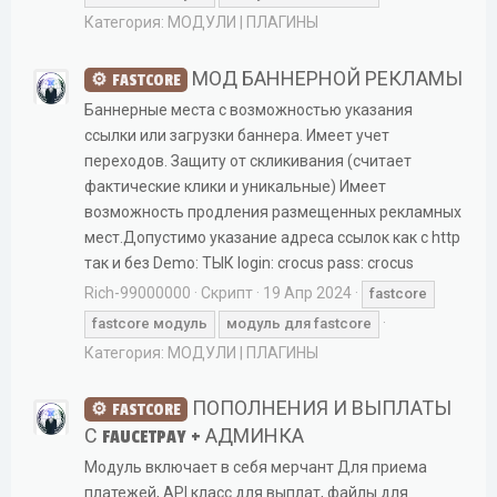
Категория:
МОДУЛИ | ПЛАГИНЫ
МОД БАННЕРНОЙ РЕКЛАМЫ
FASTCORE
Баннерные места с возможностью указания
ссылки или загрузки баннера. Имеет учет
переходов. Защиту от скликивания (считает
фактические клики и уникальные) Имеет
возможность продления размещенных рекламных
мест.Допустимо указание адреса ссылок как с http
так и без Demo: ТЫК login: crocus pass: crocus
Rich-99000000
Скрипт
19 Апр 2024
fastcore
fastcore
модуль
модуль
для
fastcore
Категория:
МОДУЛИ | ПЛАГИНЫ
ПОПОЛНЕНИЯ И ВЫПЛАТЫ
FASTCORE
С FAUCETPAY + АДМИНКА
Модуль включает в себя мерчант Для приема
платежей, API класс для выплат, файлы для