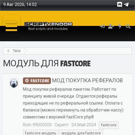
9 Авг 2026, 14:02
Теги
МОДУЛЬ ДЛЯ FASTCORE
МОД ПОКУПКА РЕФЕРАЛОВ
FASTCORE
Мод покупки рефералов пакетом. Работает по
принципу живой очереди. Отдаются рефералы
приходящие не по реферальной ссылке. Оплата с
баланса (можно перекинуть на обработчик-кассу)
совместим с версией fastCore php8
Rich-99000000
Скрипт
24 Май 2024
fastcore
fastcore
модуль
модуль
для
fastcore