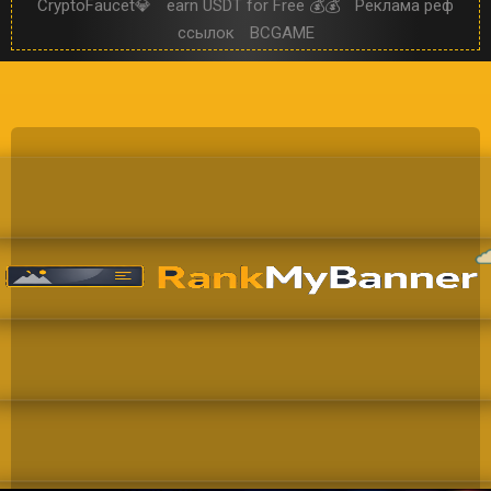
CryptoFaucet💎
earn USDT for Free 💰💰
Реклама реф
ссылок
BCGAME