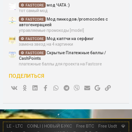
мод ЧАТА :)
FASTCORE
тот самый мод
Мод пинкодов /promocodes c
FASTCORE
автогенерацией
управляемые промокоды [model]
Мод каптчи на серфинг
FASTCORE
замена звезд на 4 картинки
Скрытые Платежные баллы /
FASTCORE
CashPoints
платежные баллы для проекта на Fastcore
ПОДЕЛИТЬСЯ
Vk
Ok
Linked In
Facebook
WhatsApp
Telegram
Viber
Электронная почта
Google
Ссылка
LE - LTC
COINLI | НОВЫЙ БУКС
Free BTC
Free Usdt
💎