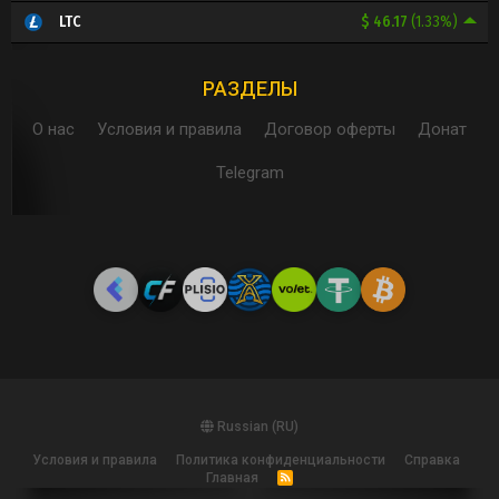
$ 46.17
(1.33%)
LTC
РАЗДЕЛЫ
О нас
Условия и правила
Договор оферты
Донат
Telegram
Russian (RU)
Условия и правила
Политика конфиденциальности
Справка
Главная
R
S