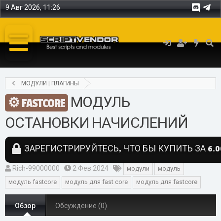
9 Авг 2026, 11:26
МОДУЛИ | ПЛАГИНЫ
МОДУЛЬ
FASTCORE
ОСТАНОВКИ НАЧИСЛЕНИЙ
ЗАРЕГИСТРИРУЙТЕСЬ, ЧТО БЫ КУПИТЬ ЗА 6.0
А
Д
Т
Rich-99000000
2 Фев 2024
модули
модуль
в
а
е
модуль fastcore
модуль для fast core
модуль для fastcore
т
т
г
о
а
и
Обзор
Обсуждение (0)
р
с