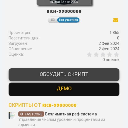
Был(а)
22 Июл 2025
RICH-99000000
Топ участник
Просмотры
1 865
Посетители дня
0
Загружен
2 Фев 2024
Обновление
2 Фев 2024
0
Оценка
,
0 оценок
0
0
з
ОБСУДИТЬ СКРИПТ
в
ё
з
ДЕМО
д
СКРИПТЫ ОТ RICH-99000000
Безлимитная реф система
FASTCORE
Управление числом уровней и процентами из
админки