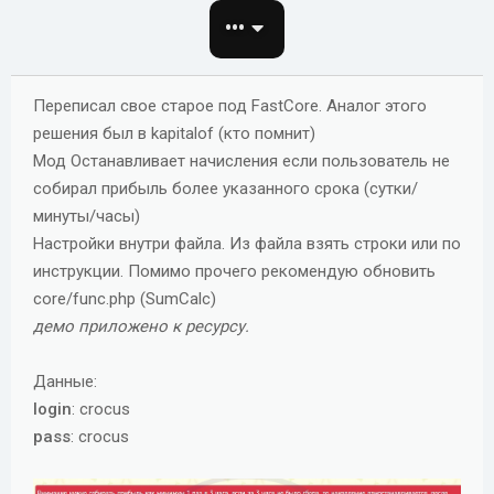
о
•••
з
д
а
Переписал свое старое под FastCore. Аналог этого
н
решения был в kapitalof (кто помнит)
и
Мод Останавливает начисления если пользователь не
я
собирал прибыль более указанного срока (сутки/
минуты/часы)
Настройки внутри файла. Из файла взять строки или по
инструкции. Помимо прочего рекомендую обновить
core/func.php (SumCalc)
демо приложено к ресурсу.
Данные:
login
: crocus
pass
: crocus