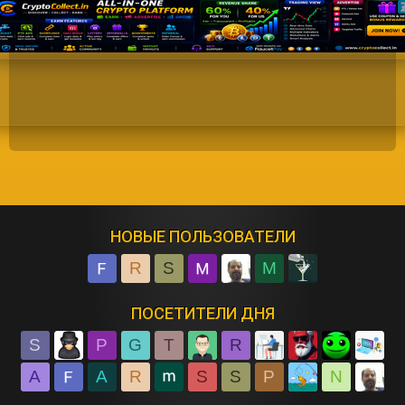
НОВЫЕ ПОЛЬЗОВАТЕЛИ
R
S
M
ПОСЕТИТЕЛИ ДНЯ
S
P
G
T
R
A
A
R
S
S
P
N