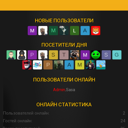
НОВЫЕ ПОЛЬЗОВАТЕЛИ
M
A
ПОСЕТИТЕЛИ ДНЯ
P
S
T
S
G
P
A
M
ПОЛЬЗОВАТЕЛИ ОНЛАЙН
Admin
Sasa
ОНЛАЙН СТАТИСТИКА
Пользователей онлайн
2
Гостей онлайн
24