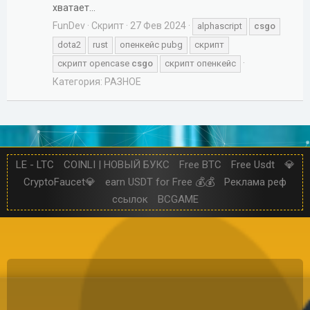
хватает...
FunDev
Скрипт
27 Фев 2024
alphascript
csgo
dota2
rust
опенкейс pubg
скрипт
скрипт opencase
csgo
скрипт опенкейс
Категория:
РАЗНОЕ
LE - LTC
COINLI | НОВЫЙ БУКС
Free BTC
Free Usdt
💎
CryptoFaucet💎
earn USDT for Free 💰💰
Реклама реф
ссылок
BCGAME