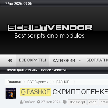
7 Авг 2026, 09:06
Интернет-маг
ВСЕ СКРИПТЫ
БЕСПЛАТН
КАТЕГОРИИ
ПОСЛЕДНИЕ ОТЗЫВЫ
ПОИСК СКРИПТОВ
Главная
ВСЕ Скрипты
РАЗНОЕ
СКРИПТ ОПЕНКЕЙС 
РАЗНОЕ
А
Д
Т
FunDev
27 Фев 2024
alphascript
csgo
dota
в
а
е