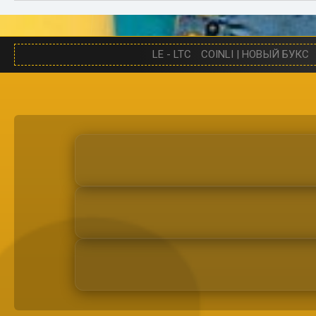
LE - LTC
COINLI | НОВЫЙ БУКС