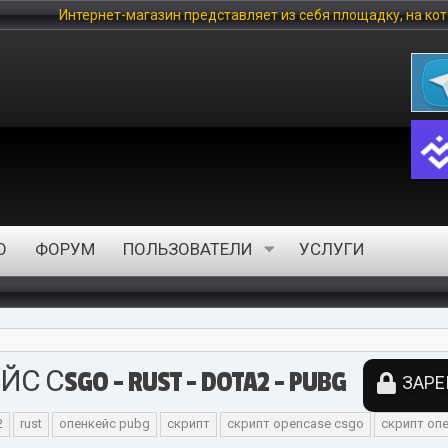
азин представляет из себя площадку, на которой любой пользоват
О
ФОРУМ
ПОЛЬЗОВАТЕЛИ
УСЛУГИ
СSGO - RUST - DOTA2 - PUBG
ЗАРЕ
2
rust
опенкейс pubg
скрипт
скрипт opencase csgo
скрипт оп