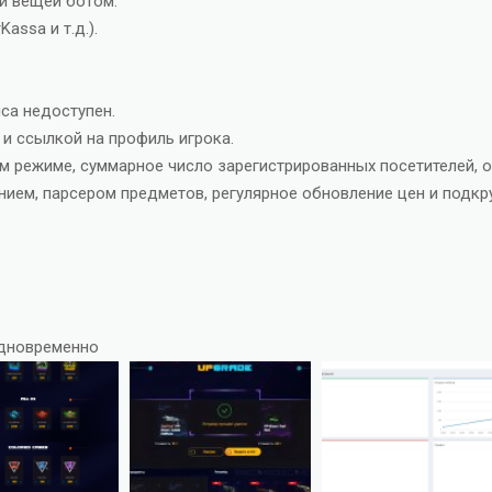
й вещей ботом.
assa и т.д.).
йса недоступен.
и ссылкой на профиль игрока.
 режиме, суммарное число зарегистрированных посетителей, о
нием, парсером предметов, регулярное обновление цен и подкр
одновременно