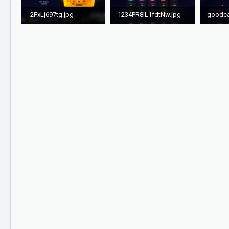
-2FxLj697tg.jpg
1234PR8lL1fdtNw.jpg
2,1 МБ · Просмотры: 465
792,4 КБ · Просмотры: 481