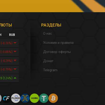
АЛЮТЫ
РАЗДЕЛЫ
О нас
H
RUB
Условия и правила
6
(-0.76%)
Договор оферты
7
(-0.08%)
9
(-0.29%)
Донат
8
(-0.79%)
Telegram
55
(1.24%)