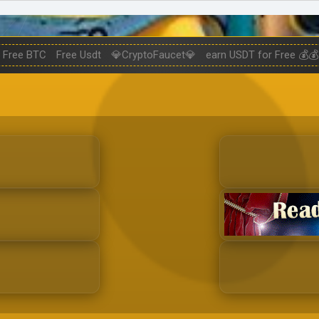
Free BTC
Free Usdt
💎CryptoFaucet💎
earn USDT for Free 💰💰