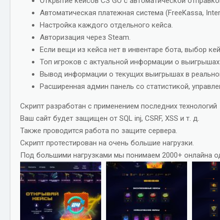
Открытие кейсов CS GO с автоматической отправко
Автоматическая платежная система (FreeKassa, InterK
Настройка каждого отдельного кейса.
Авторизация через Steam.
Если вещи из кейса нет в инвентаре бота, выбор ке
Топ игроков с актуальной информации о выигрышах 
Вывод информации о текущих выигрышах в реальном
Расширенная админ панель со статистикой, управле
Скрипт разработан с применением последних технологий
Ваш сайт будет защищен от SQL inj, CSRF, XSS и т. д.
Также проводится работа по защите сервера.
Скрипт протестирован на очень большие нагрузки.
Под большими нагрузками мы понимаем 2000+ онлайна 