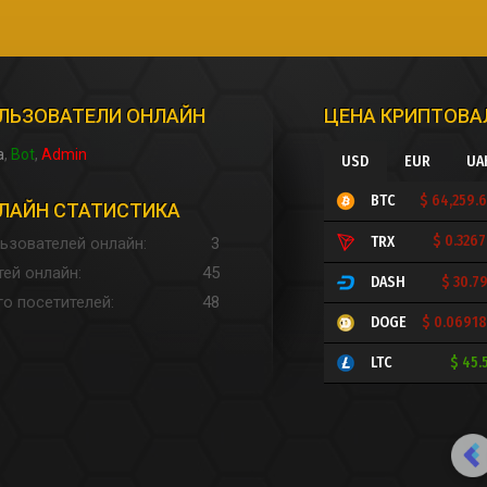
ЛЬЗОВАТЕЛИ ОНЛАЙН
ЦЕНА КРИПТОВ
a
Bot
Admin
USD
EUR
UA
$ 64,259.
BTC
ЛАЙН СТАТИСТИКА
$ 0.326
TRX
ьзователей онлайн
3
тей онлайн
45
$ 30.7
DASH
го посетителей
48
$ 0.0691
DOGE
$ 45.
LTC