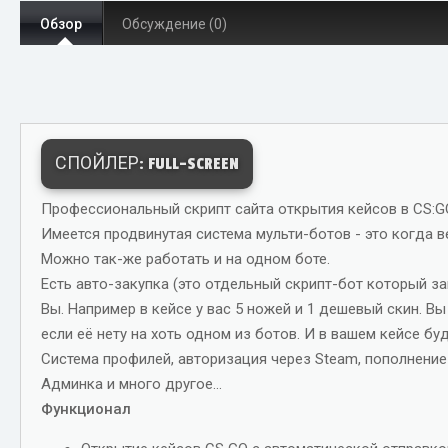
т
т
г
Обзор
Обсуждение (0)
о
а
и
р
с
о
з
д
а
СПОЙЛЕР:
FULL-SCREEN
н
и
Профессиональный скрипт сайта открытия кейсов в CS:
я
Имеется продвинутая система мульти-ботов - это когда в
Можно так-же работать и на одном боте.
Есть авто-закупка (это отдельный скрипт-бот который з
Вы. Например в кейсе у вас 5 ножей и 1 дешевый скин. Вы
если её нету на хоть одном из ботов. И в вашем кейсе б
Система профилей, авторизация через Steam, пополнение 
Админка и много другое...
Функционал