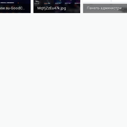
goodcase.su-GoodCase.png
MqYjZzEu47k.jpg
Панель администрирования - Панельуправления.png
8,3 МБ · Просмотры: 657
1,8 МБ · Просмотры: 423
320,9 КБ · Просмотры: 422