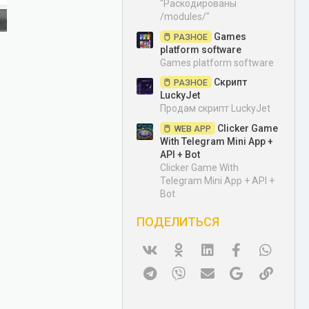
"Раскодированы
/modules/"
Games
РАЗНОЕ
platform software
Games platform software
Скрипт
РАЗНОЕ
LuckyJet
Продам скрипт LuckyJet
Clicker Game
WEB APP
With Telegram Mini App +
API + Bot
Clicker Game With
Telegram Mini App + API +
Bot
ПОДЕЛИТЬСЯ
Vk
Ok
Linked In
Facebook
WhatsA
Telegram
Viber
Электронная почта
Google
Ссылк