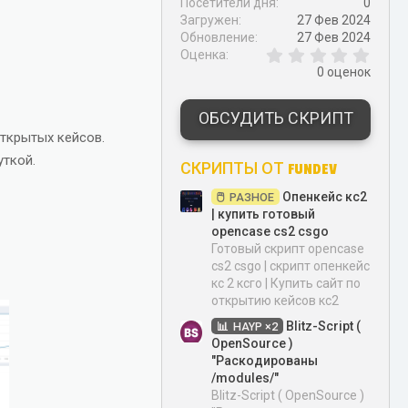
Посетители дня
0
Загружен
27 Фев 2024
Обновление
27 Фев 2024
0
Оценка
,
0 оценок
0
0
з
ОБСУДИТЬ СКРИПТ
в
ткрытых кейсов.
ё
з
уткой.
СКРИПТЫ ОТ FUNDEV
д
Опенкейс кс2
РАЗНОЕ
| купить готовый
opencase cs2 csgo
Готовый скрипт opencase
cs2 csgo | скрипт опенкейс
кс 2 ксго | Купить сайт по
открытию кейсов кс2
Blitz-Script (
HAYP ×2
OpenSource )
"Раскодированы
/modules/"
Blitz-Script ( OpenSource )