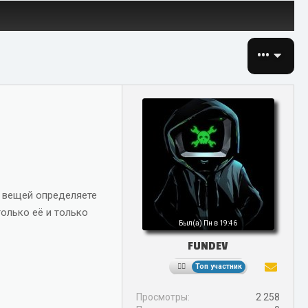
•••
х вещей определяете
только её и только
Был(а)
Пн в 19:46
FUNDEV
Топ участник
Просмотры
2 258