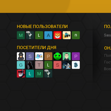
НОВЫЕ ПОЛЬЗОВАТЕЛИ
ПО
M
A
Sas
ПОСЕТИТЕЛИ ДНЯ
ОН
Пол
S
P
P
Гос
G
T
S
Все
M