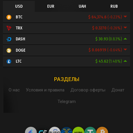
USD
EUR
UAH
RUB
$ 64,374.6
(-0.23%)
BTC
$ 0.3270
(-0.26%)
TRX
$ 30.93
(0.83%)
DASH
$ 0.06919
(-0.64%)
DOGE
$ 45.62
(1.48%)
LTC
РАЗДЕЛЫ
О нас
Условия и правила
Договор оферты
Донат
Telegram