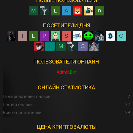
НОВЫЕ ПОЛЬЗОВАТЕЛИ
M
A
ПОСЕТИТЕЛИ ДНЯ
T
P
S
G
M
S
ПОЛЬЗОВАТЕЛИ ОНЛАЙН
Admin
Bot
ОНЛАЙН СТАТИСТИКА
Пользователей онлайн
2
Гостей онлайн
37
Всего посетителей
39
ЦЕНА КРИПТОВАЛЮТЫ