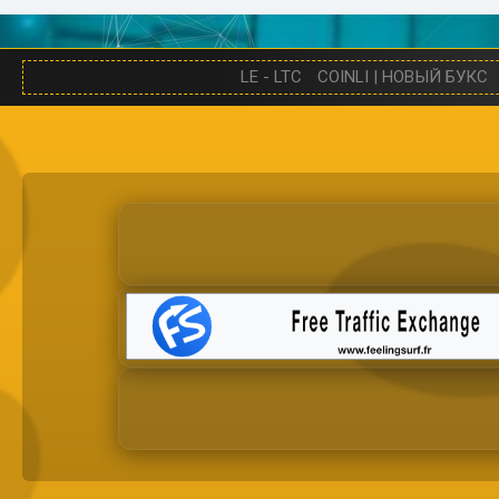
LE - LTC
COINLI | НОВЫЙ БУКС