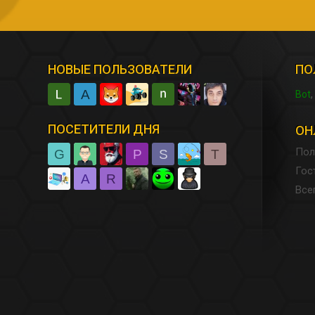
НОВЫЕ ПОЛЬЗОВАТЕЛИ
ПО
A
Bot
ПОСЕТИТЕЛИ ДНЯ
ОН
Пол
G
P
S
T
Гос
A
R
Все