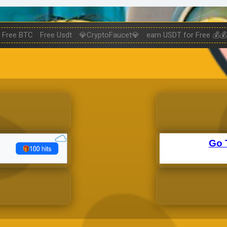
Free BTC
Free Usdt
💎CryptoFaucet💎
earn USDT for Free 💰💰