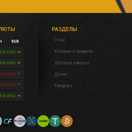
АЛЮТЫ
РАЗДЕЛЫ
О нас
H
RUB
Условия и правила
.0
(0.43%)
Договор оферты
83
(0.48%)
70
(-2.15%)
Донат
6
(-0.64%)
Telegram
25
(0.05%)