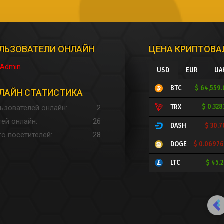
ЛЬЗОВАТЕЛИ ОНЛАЙН
ЦЕНА КРИПТОВ
Admin
USD
EUR
UA
$ 64,559
BTC
ЛАЙН СТАТИСТИКА
$ 0.32
TRX
ьзователей онлайн
2
тей онлайн
26
$ 30.
DASH
го посетителей
28
$ 0.0697
DOGE
$ 45.
LTC