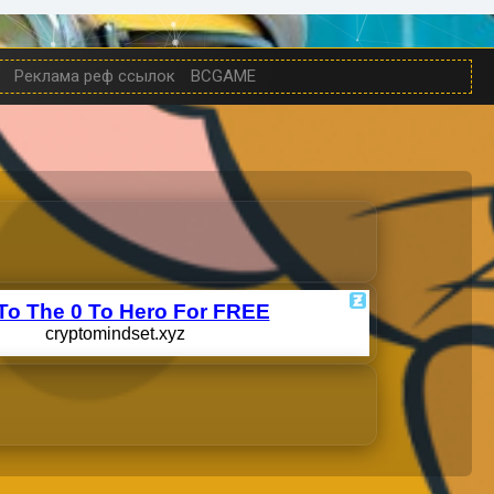
Реклама реф ссылок
BCGAME