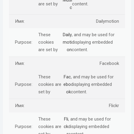
Musi
are set by
content.
c
Dailymotion
These
Daily
, and may be used for
cookies
moti
displaying embedded
are set by
on
content.
Facebook
These
Fac
, and may be used for
cookies are
ebo
displaying embedded
set by
ok
content.
Flickr
These
Fli
, and may be used for
cookies are
ck
displaying embedded