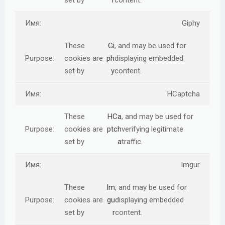
set by
r
content.
Giphy
These
Gi
, and may be used for
cookies are
ph
displaying embedded
set by
y
content.
HCaptcha
These
HCa
, and may be used for
cookies are
ptch
verifying legitimate
set by
a
traffic.
Imgur
These
Im
, and may be used for
cookies are
gu
displaying embedded
set by
r
content.