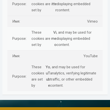
cookies are
itte
displaying embedded
set by
r
content.
Vimeo
These
Vi
, and may be used for
cookies are
me
displaying embedded
set by
o
content.
YouTube
These
Yo
, and may be used for
cookies
uT
analytics, verifying legitimate
are set
ub
traffic, or other embedded
by
e
content.