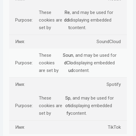
These
Re
, and may be used for
cookies are
ddi
displaying embedded
set by
t
content.
SoundCloud
These
Soun
, and may be used for
cookies
dClo
displaying embedded
are set by
ud
content.
Spotify
These
Sp
, and may be used for
cookies are
oti
displaying embedded
set by
fy
content.
TikTok