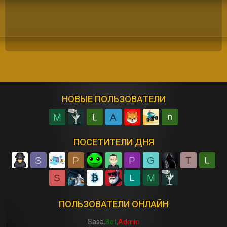
НОВЫЕ ПОЛЬЗОВАТЕЛИ
M
A
ПОСЕТИТЕЛИ ДНЯ
S
P
P
G
T
S
M
ПОЛЬЗОВАТЕЛИ ОНЛАЙН
Sasa
Bot
Admin