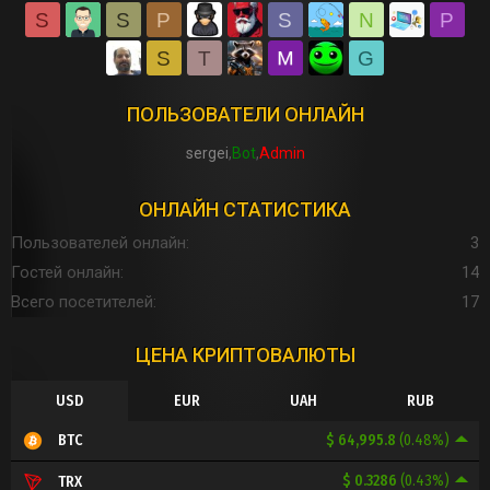
S
S
P
S
N
P
S
T
G
ПОЛЬЗОВАТЕЛИ ОНЛАЙН
sergei
Bot
Admin
ОНЛАЙН СТАТИСТИКА
Пользователей онлайн
3
Гостей онлайн
14
Всего посетителей
17
ЦЕНА КРИПТОВАЛЮТЫ
USD
EUR
UAH
RUB
$ 64,995.8
(0.48%)
BTC
$ 0.3286
(0.43%)
TRX