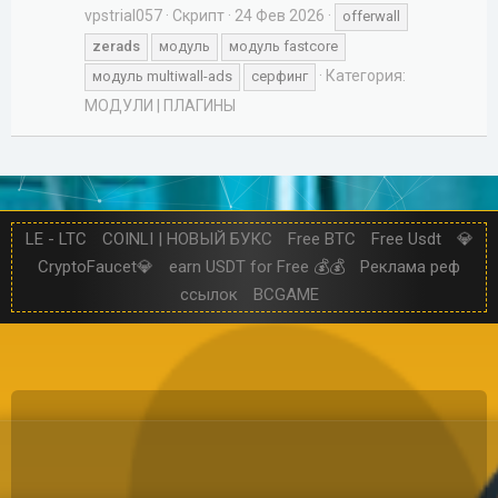
vpstrial057
Скрипт
24 Фев 2026
offerwall
zerads
модуль
модуль fastcore
Категория:
модуль multiwall-ads
серфинг
МОДУЛИ | ПЛАГИНЫ
LE - LTC
COINLI | НОВЫЙ БУКС
Free BTC
Free Usdt
💎
CryptoFaucet💎
earn USDT for Free 💰💰
Реклама реф
ссылок
BCGAME