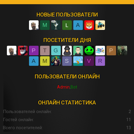
НОВЫЕ ПОЛЬЗОВАТЕЛИ
M
A
ПОСЕТИТЕЛИ ДНЯ
P
T
G
P
A
M
S
V
R
ПОЛЬЗОВАТЕЛИ ОНЛАЙН
Admin
Bot
ОНЛАЙН СТАТИСТИКА
Пользователей онлайн
2
Гостей онлайн
11
Всего посетителей
13