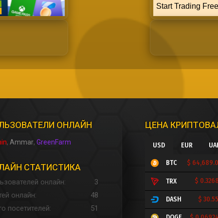
ЛЬЗОВАТЕЛИ ОНЛАЙН
ЦЕНА КРИПТОВ
in
Ammar
GreenFarm
USD
EUR
UA
$ 64,689.
BTC
ЛАЙН СТАТИСТИКА
$ 0.326
TRX
ьзователей онлайн
3
тей онлайн
48
$ 30.5
DASH
го посетителей
51
$ 0.0692
DOGE