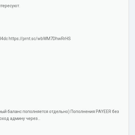
нтересуют.
LgI4dc https://prnt.sc/wbWM7DhwRrHS
ный баланс пополняется отдельно) Пополнения PAYEER без
ход админу через...