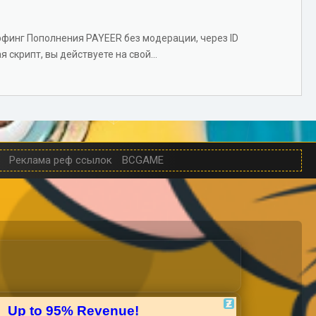
финг Пополнения PAYEER без модерации, через ID
крипт, вы действуете на свой...
Реклама реф ссылок
BCGAME