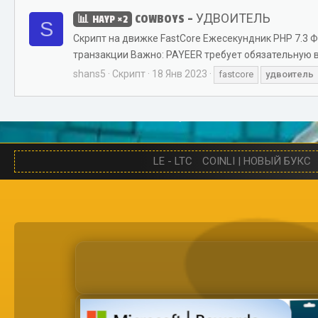
COWBOYS - УДВОИТЕЛЬ
HAYP ×2
S
Скрипт на движке FastCore Ежесекундник PHP 7.3
транзакции Важно: PAYEER требует обязательную в
shans5
Скрипт
18 Янв 2023
fastcore
удвоитель
LE - LTC
COINLI | НОВЫЙ БУКС