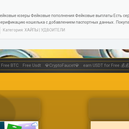
 Фейковые юзеры Фейковые пополнения Фейковые выплаты Есть сер
ерификацию кошелька с добавлением паспортных данных.. Покупая с
Категория:
ХАЙПЫ | УДВОИТЕЛИ
Free BTC
Free Usdt
💎CryptoFaucet💎
earn USDT for Free 💰💰