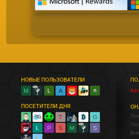
НОВЫЕ ПОЛЬЗОВАТЕЛИ
ПО
M
A
Adm
ПОСЕТИТЕЛИ ДНЯ
ОН
Пол
T
G
Гос
P
S
M
S
Все