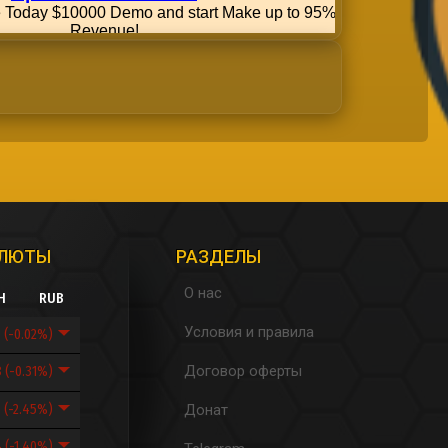
АЛЮТЫ
РАЗДЕЛЫ
О нас
H
RUB
Условия и правила
0
(-0.02%)
Договор оферты
8
(-0.31%)
5
(-2.45%)
Донат
4
(-1.40%)