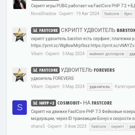
Скрипт игры PUBG работает на FastCore PHP 7.2 + Б
NovaShadow
Скрипт
19 Авг 2024
fastcore
букс
СКРИПТ УДВОИТЕЛЬ BARSTO
FASTCORE
скрипт удвоитель barston есть серфинг, платежки pa
https://prnt.sc/Wg8swMrpfbsz https://prnt.sc/vNAYZv
Viliam
Скрипт
5 Мар 2024
майнинг долларов
уд
УДВОИТЕЛЬ FOREVERS
FASTCORE
удвоитель FOREVERS
Viliam
Скрипт
5 Мар 2024
Категори
удвоитель
COSMOBIT- НА FASTCORE
HAYP ×2
S
Скрипт на движке FastCore PHP 7.3 Фейковые юзе
модерации, через ID транзакции Бонус к скорости 
shans5
Скрипт
3 Фев 2023
fastcore
скрипт
уд