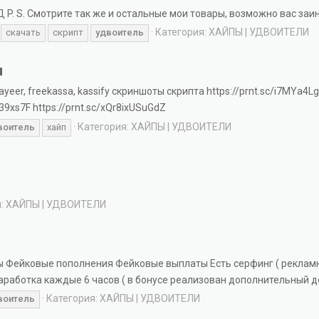
Д P. S. Смотрите так же и остальные мои товары, возможно вас заи
Категория:
ХАЙПЫ | УДВОИТЕЛИ
скачать
скрипт
удвоитель
N
yeer, freekassa, kassify скриншоты скрипта https://prnt.sc/i7MYa4
39xs7F https://prnt.sc/xQr8ixUSuGdZ
Категория:
ХАЙПЫ | УДВОИТЕЛИ
воитель
хайп
я:
ХАЙПЫ | УДВОИТЕЛИ
ры Фейковые пополнения Фейковые выплаты Есть серфинг ( реклам
заработка каждые 6 часов ( в бонусе реализован дополнительный до
Категория:
ХАЙПЫ | УДВОИТЕЛИ
воитель