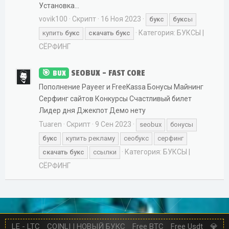
Установка...
vovik100
Скрипт
16 Ноя 2023
букс
букс
ы
Категория:
БУКСЫ |
купить
букс
скачать
букс
СЁРФИНГ
SEOBUX - FAST CORE
BUX
Пополнение Payeer и FreeKassa Бонусы Майнинг
Серфинг сайтов Конкурсы Счастливый билет
Лидер дня Джекпот Демо нету
Tuaren
Скрипт
9 Сен 2023
seobux
бонусы
букс
купить рекламу
сеобукс
серфинг
Категория:
БУКСЫ |
скачать
букс
ссылки
СЁРФИНГ
LE - LTC
COINLI | НОВЫЙ БУКС
Free BTC
Free Usdt
💎