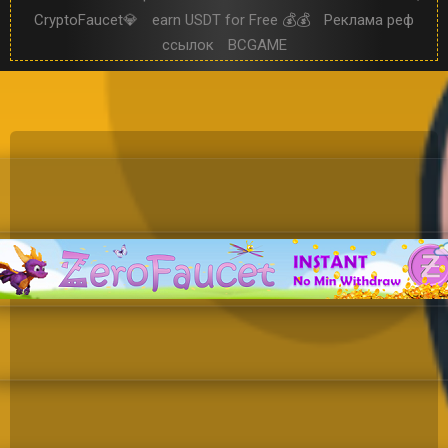
CryptoFaucet💎
earn USDT for Free 💰💰
Реклама реф
ссылок
BCGAME