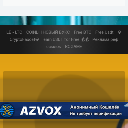
LE - LTC
COINLI | НОВЫЙ БУКС
Free BTC
Free Usdt
💎
CryptoFaucet💎
earn USDT for Free 💰💰
Реклама реф
ссылок
BCGAME