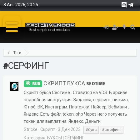
8 Авг 2026, 20:25
Теги
#СЕРФИНГ
СКРИПТ БУКСА SEOTIME
BUX
Скрипт букса Сеотиме . Ставится на VDS. В архиве
подробная инструкция. Задания, серфинг, письма,
Ютюб, ВК, Инстаграм. Платежки: Пайеер, Вебмани ,
Яндекс. Есть файл token. php Через него получать
токен для выплат на: Яндекс. Деньги
Stricke
Скрипт
3 Дек 2023
#букс
#серфинг
Категория:
БУКСЫ | СЁРФИНГ