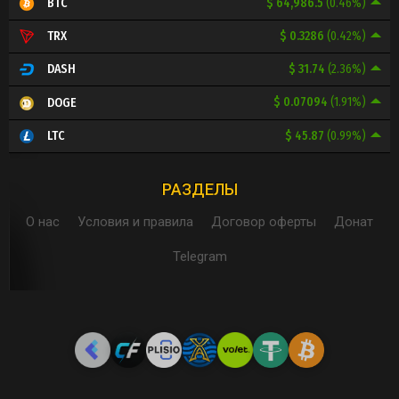
$ 64,986.5
(0.46%)
BTC
$ 0.3286
(0.42%)
TRX
$ 31.74
(2.36%)
DASH
$ 0.07094
(1.91%)
DOGE
$ 45.87
(0.99%)
LTC
РАЗДЕЛЫ
О нас
Условия и правила
Договор оферты
Донат
Telegram