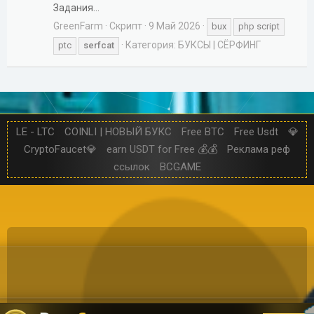
Задания...
GreenFarm
Скрипт
9 Май 2026
bux
php script
Категория:
БУКСЫ | СЁРФИНГ
ptc
serfcat
LE - LTC
COINLI | НОВЫЙ БУКС
Free BTC
Free Usdt
💎
CryptoFaucet💎
earn USDT for Free 💰💰
Реклама реф
ссылок
BCGAME