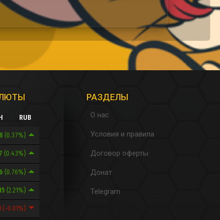
АЛЮТЫ
РАЗДЕЛЫ
О нас
H
RUB
Условия и правила
.8
(0.37%)
Договор оферты
87
(0.43%)
26
(0.76%)
Донат
15
(2.21%)
Telegram
3
(-0.01%)