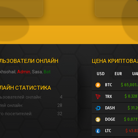
ЛЬЗОВАТЕЛИ ОНЛАЙН
ЦЕНА КРИПТОВ
khsohail
Admin
Sasa
Bot
USD
EUR
UA
$ 65,001
BTC
ЛАЙН СТАТИСТИКА
$ 0.32
TRX
ьзователей онлайн
4
тей онлайн
28
$ 31.
DASH
го посетителей
32
$ 0.071
DOGE
$ 45.8
LTC