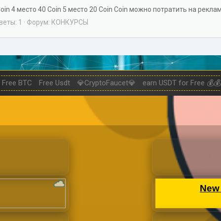
 Coin 4 место 40 Coin 5 место 20 Coin Coin можно потратить на рекл
веты: 1
Форум:
КОНКУРСЫ
Free BTC
Free Usdt
💎CryptoFaucet💎
earn USDT for Free 💰💰