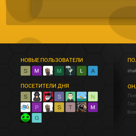
НОВЫЕ ПОЛЬЗОВАТЕЛИ
ПО
S
M
A
shai
ПОСЕТИТЕЛИ ДНЯ
ОН
Пол
S
S
N
Гос
P
S
T
Все
G