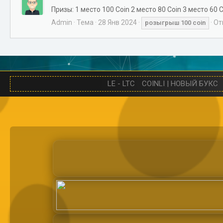
Призы: 1 место 100 Coin 2 место 80 Coin 3 место 60
Admin
Тема
28 Янв 2024
От
розыгрыш
100
coin
LE - LTC
COINLI | НОВЫЙ БУКС