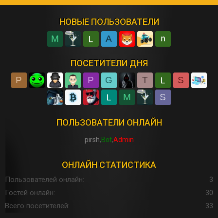
НОВЫЕ ПОЛЬЗОВАТЕЛИ
M
A
ПОСЕТИТЕЛИ ДНЯ
P
P
G
T
S
M
S
ПОЛЬЗОВАТЕЛИ ОНЛАЙН
pirsh
Bot
Admin
ОНЛАЙН СТАТИСТИКА
Пользователей онлайн
3
Гостей онлайн
30
Всего посетителей
33