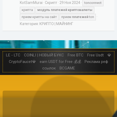
KotSamMurai
Скрипт
29 Ноя 2024
tonconnect
крипта
модуль
платежей
криптовалюты
прием крипты на сайт
прием
платежей
ton
Категория:
КРИПТО | МАЙНИНГ
LE - LTC
COINLI | НОВЫЙ БУКС
Free BTC
Free Usdt
💎
CryptoFaucet💎
earn USDT for Free 💰💰
Реклама реф
ссылок
BCGAME