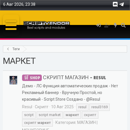
6 Авг 2026, 23:38
Теги
МАРКЕТ
СКРИПТ МАГАЗИН - RESUL
SHOP
Демо - ЛС Функция автоматических продаж - Нет
Рекламный баннер - Вручную Простой, но
красивый - Script Store Создано - @Resul
Resul
Скрипт
10 Авг 2025
resul
resul3169
script
script market
маркет
скрипт
Категория:
МАГАЗИН |
скрипт
маркет