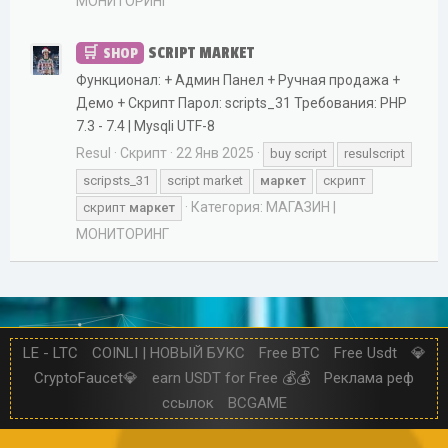
МОНИТОРИНГ
SCRIPT MARKET
SHOP
Функционал: + Админ Панел + Ручная продажа +
Демо + Скрипт Парол: scripts_31 Требования: PHP
7.3 - 7.4 | Mysqli UTF-8
Resul
Скрипт
22 Янв 2025
buy script
resulscript
scripsts_31
script market
маркет
скрипт
Категория:
МАГАЗИН |
скрипт
маркет
МОНИТОРИНГ
LE - LTC
COINLI | НОВЫЙ БУКС
Free BTC
Free Usdt
💎
CryptoFaucet💎
earn USDT for Free 💰💰
Реклама реф
ссылок
BCGAME