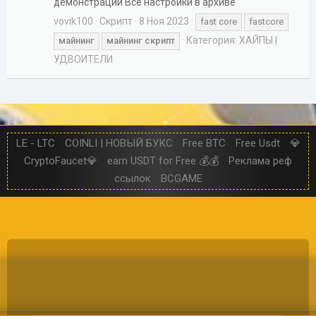
демонстрации Все настройки в архиве
vovik100
Скрипт
8 Ноя 2023
fast core
fastcore
Категория:
ХАЙПЫ |
майнинг
майнинг
скрипт
УДВОИТЕЛИ
LE - LTC
COINLI | НОВЫЙ БУКС
Free BTC
Free Usdt
💎
CryptoFaucet💎
earn USDT for Free 💰💰
Реклама реф
ссылок
BCGAME