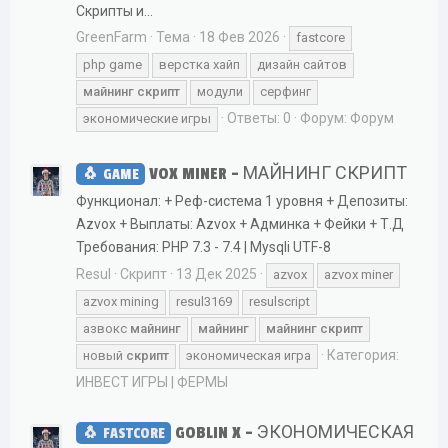
Скрипты и...
GreenFarm
Тема
18 Фев 2026
fastcore
php game
верстка хайп
дизайн сайтов
майнинг
скрипт
модули
серфинг
Ответы: 0
Форум:
Форум
экономические игры
VOX MINER - МАЙНИНГ СКРИПТ
GAME
Функционал: + Реф-система 1 уровня + Депозиты:
Azvox + Выплаты: Azvox + Админка + Фейки + Т.Д
Требования: PHP 7.3 - 7.4 | Mysqli UTF-8
Resul
Скрипт
13 Дек 2025
azvox
azvox miner
azvox mining
resul3169
resulscript
азвокс
майнинг
майнинг
майнинг
скрипт
Категория:
новый
скрипт
экономическая игра
ИНВЕСТ ИГРЫ | ФЕРМЫ
GOBLIN X - ЭКОНОМИЧЕСКАЯ
FASTCORE