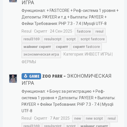
ИГРА
Функционал: + FASTCORE + Реф-система 1 уровня +
Депозиты: PAYEER и т.д + Выплаты: PAYEER +
Фейки Требования: PHP 7.3 - 7.4 | Mysqli UTF-8
Resul
Скрипт
24 Сен 2025
fastcore
resul
resul3169
resulscript
script
script fastcore
майнинг
скрипт
скрипт
скрипт
fastcore
Категория:
ИНВЕСТ ИГРЫ |
экономическая игра
ФЕРМЫ
ZOO PARK - ЭКОНОМИЧЕСКАЯ
GAME
ИГРА
Функционал: + Бонус за регистрацию + Реф-
система 1 уровня + Депозиты: PAYEER + Выплаты:
PAYEER + Фейки Требования: PHP 7.3 - 7.4 | Mysqli
UTF-8
Resul
Скрипт
7 Авг 2025
new
new script
resul
resul3169
resulscript
script
майнинг
скрипт