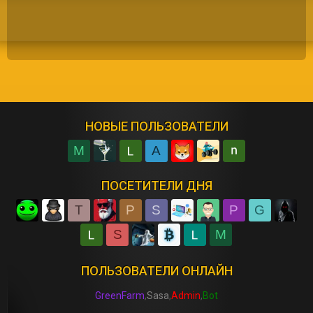
НОВЫЕ ПОЛЬЗОВАТЕЛИ
M
A
ПОСЕТИТЕЛИ ДНЯ
T
P
S
P
G
S
M
ПОЛЬЗОВАТЕЛИ ОНЛАЙН
GreenFarm
Sasa
Admin
Bot