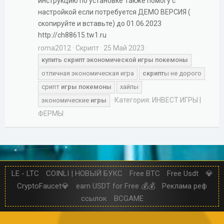
инструкцию по установке Также помогу с
настройкой если потребуется ДЕМО ВЕРСИЯ (
скопируйте и вставьте) до 01.06.2023
http://ch88615.tw1.ru
roma2012
Скрипт
25 Май 2023
купить
скрипт
экономической
игры
покемоны
отличная экономическая игра
скрипт
ы не дорого
срипт
игры
покемоны
хайпы
Категория:
ИНВЕСТ ИГРЫ |
экономические
игры
ФЕРМЫ
LE - LTC
COINLI | НОВЫЙ БУКС
Free BTC
Free Usdt
💎
CryptoFaucet💎
earn USDT for Free 💰💰
Реклама реф
ссылок
BCGAME