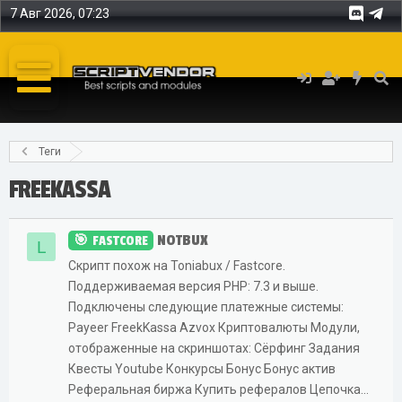
7 Авг 2026, 07:23
Теги
FREEKASSA
NOTBUX
FASTCORE
L
Скрипт похож на Toniabux / Fastcore.
Поддерживаемая версия PHP: 7.3 и выше.
Подключены следующие платежные системы:
Payeer FreekKassa Azvox Криптовалюты Модули,
отображенные на скриншотах: Сёрфинг Задания
Квесты Youtube Конкурсы Бонус Бонус актив
Реферальная биржа Купить рефералов Цепочка...