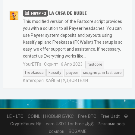
LA CASA DE RUBLE
HAYP ×2
This modified version of the Fastcore script provides
you with a solution to all Payeer headaches. You can
use Payeer system deposits and payouts using
Kassify api and Freekassa (FK Wallet) The setup is so
easy. we offer support and assistance, if necessary,
contact us Everything works like...
YourETFs
Скрипт
6 Апр 2023
fastcore
freekassa
kassify
payeer
модуль для fast core
Категория:
ХАЙПЫ | УДВОИТЕЛИ
LE - LTC
COINLI | НОВЫЙ БУКС
Free BTC
Free Usdt
💎
CryptoFaucet💎
earn USDT for Free 💰💰
Реклама реф
ссылок
BCGAME