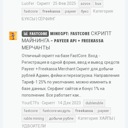
Lucifer
Скрипт
25 Фев 2025
azvox
bux
Категория:
fastcore
freekassa
payeer
букс
БУКСЫ | СЁРФИНГ
MINEGPT: FASTCORE СКРИПТ
FASTCORE
МАЙНИНГА - PAYEER API + FREEKASSA
МЕРЧАНТЫ
Отличный скрипт на базе FastCore. Вход -
Регистрация в одной форме, ввод и вывод средств
Payeer + Freekassa Merchant Скрипт для добычи
рублей Админ, фейки и перезагрузка. Направления
Тариф-1 25% по умолчанию. можно изменить в
базе данных. Серфинг сайтов и бонус 1% на
пополнение. Все работает как...
YourETFs
Скрипт
14 Дек 2023
dubleruble
fastcore
fastcore модуль
freekassa
payeer
Категория:
ХАЙПЫ |
ruble mining
добычи рубле
УДВОИТЕЛИ