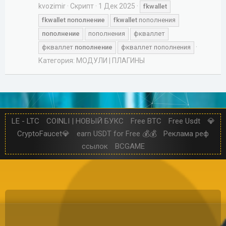
kvozimir
Скрипт
1 Дек 2025
fkwallet
fkwallet
пополнение
fkwallet
пополнения
пополнение
пополнения
фкваллет
фкваллет
пополнение
фкваллет пополнения
Категория:
МОДУЛИ | ПЛАГИНЫ
LE - LTC
COINLI | НОВЫЙ БУКС
Free BTC
Free Usdt
💎
CryptoFaucet💎
earn USDT for Free 💰💰
Реклама реф
ссылок
BCGAME