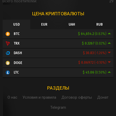
Всего посетителей
29
ЦЕНА КРИПТОВАЛЮТЫ
USD
EUR
UAH
RUB
$ 64,654.2
(0.83%)
BTC
$ 0.3267
(0.02%)
TRX
$ 30.83
(-1.26%)
DASH
$ 0.06972
(-0.10%)
DOGE
$ 45.06
(0.50%)
LTC
РАЗДЕЛЫ
О нас
Условия и правила
Договор оферты
Донат
Telegram