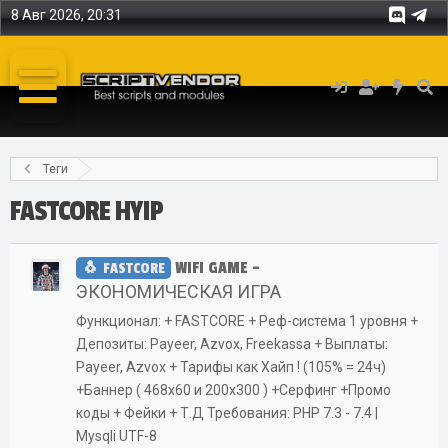
8 Авг 2026, 20:31
Теги
FASTCORE HYIP
WIFI GAME -
FASTCORE
ЭКОНОМИЧЕСКАЯ ИГРА
Функционал: + FASTCORE + Реф-система 1 уровня +
Депозиты: Payeer, Azvox, Freekassa + Выплаты:
Payeer, Azvox + Тарифы как Хайп ! (105% = 24ч)
+Баннер ( 468x60 и 200x300 ) +Серфинг +Промо
коды + Фейки + Т.Д Требования: PHP 7.3 - 7.4 |
Mysqli UTF-8