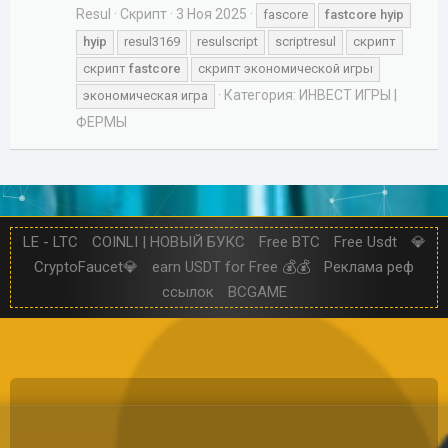
Resul
Скрипт
3 Ноя 2025
fascore
fastcore
hyip
hyip
resul3169
resulscript
scriptresul
скрипт
скрипт
fastcore
скрипт экономической игры
Категория:
ИНВЕСТ ИГРЫ |
экономическая игра
ФЕРМЫ
LE - LTC
COINLI | НОВЫЙ БУКС
Free BTC
Free Usdt
💎
CryptoFaucet💎
earn USDT for Free 💰💰
Реклама реф
ссылок
BCGAME