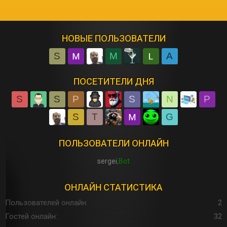
НОВЫЕ ПОЛЬЗОВАТЕЛИ
S
M
A
ПОСЕТИТЕЛИ ДНЯ
S
S
P
S
N
P
S
T
G
ПОЛЬЗОВАТЕЛИ ОНЛАЙН
sergei
Bot
ОНЛАЙН СТАТИСТИКА
Пользователей онлайн
2
Гостей онлайн
32