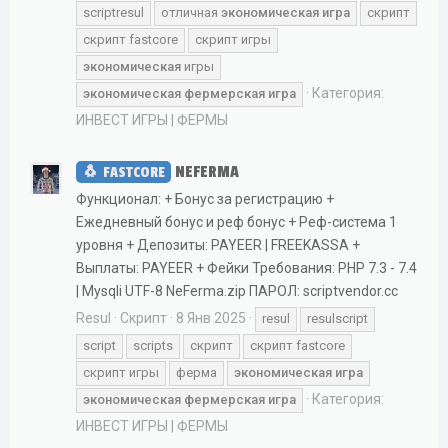
scriptresul
отличная
экономическая
игра
скрипт
скрипт fastcore
скрипт игры
экономическая
игры
Категория:
экономическая
фермерская
игра
ИНВЕСТ ИГРЫ | ФЕРМЫ
NEFERMA
FASTCORE
Функционал: + Бонус за регистрацию +
Ежедневный бонус и реф бонус + Реф-система 1
уровня + Депозиты: PAYEER | FREEKASSA +
Выплаты: PAYEER + Фейки Требования: PHP 7.3 - 7.4
| Mysqli UTF-8 NeFerma.zip ПАРОЛ: scriptvendor.cc
Resul
Скрипт
8 Янв 2025
resul
resulscript
script
scripts
скрипт
скрипт fastcore
скрипт игры
ферма
экономическая
игра
Категория:
экономическая
фермерская
игра
ИНВЕСТ ИГРЫ | ФЕРМЫ