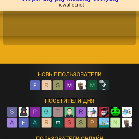
НОВЫЕ ПОЛЬЗОВАТЕЛИ
R
S
M
ПОСЕТИТЕЛИ ДНЯ
S
P
G
T
R
A
A
R
S
S
P
N
ПОЛЬЗОВАТЕЛИ ОНЛАЙН