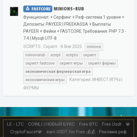
MINIONS-RUB
FASTCORE
Функционал: + Серфинг + Реф-система 1 уровня +
Депозиты: PAYEER | FREEKASSA + Выплаты:
PAYEER + Фейки + FASTCORE Требования: PHP 7.3 -
7.4 | Mysqli UTF-8
SCRIPTS
Скрипт
8 Янв 2025
minions
minionsrub
script
scripts
скрипт
скрипт fastcore
скрипт игры
скрипт фермы
экономическая
фермерская
игра
Категория:
ИНВЕСТ ИГРЫ |
экономические игры
ФЕРМЫ
LE - LTC
COINLI | НОВЫЙ БУКС
Free BTC
Free Usdt
💎
CryptoFaucet💎
earn USDT for Free 💰💰
Реклама реф