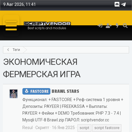
9 Авг 2026, 11:41
Теги
ЭКОНОМИЧЕСКАЯ
ФЕРМЕРСКАЯ ИГРА
BRAWL STARS
FASTCORE
Функционал: + FASTCORE + Реф-система 1 уровня +
Депозиты: PAYEER | FREEKASSA + Выплаты:
PAYEER + Фейки + DEMO Требования: PHP 7.3 - 7.4 |
Mysqli UTF-8 Brawl.zip ПАРОЛ: scriptvendor.cc
Resul
Скрипт
16 Янв 2025
script
script fastcore