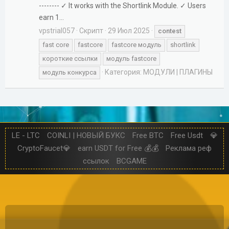
-------- ✓ It works with the Shortlink Module. ✓ Users
earn 1...
vpstrial057
Скрипт
29 Июл 2025
contest
fast core
fastcore
fastcore модуль
shortlink
короткие ссылки
модуль fastcore
Категория:
МОДУЛИ | ПЛАГИНЫ
модуль конкурса
LE - LTC
COINLI | НОВЫЙ БУКС
Free BTC
Free Usdt
💎
CryptoFaucet💎
earn USDT for Free 💰💰
Реклама реф
ссылок
BCGAME