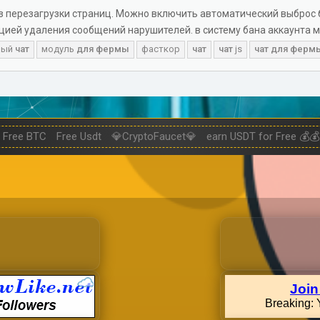
з перезагрузки страниц. Можно включить автоматический выброс б
ией удаления сообщений нарушителей. в систему бана аккаунта м
мый
чат
модуль
для
фермы
фасткор
чат
чат
js
чат
для
ферм
Free BTC
Free Usdt
💎CryptoFaucet💎
earn USDT for Free 💰💰