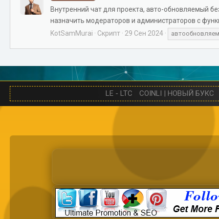
Внутренний чат для проекта, авто-обновляемый бе
назначить модераторов и администраторов с функц
KotSamMurai
Скрипт
29 Сен 2024
автообновляе
LE - LTC
COINLI | НОВЫЙ БУКС