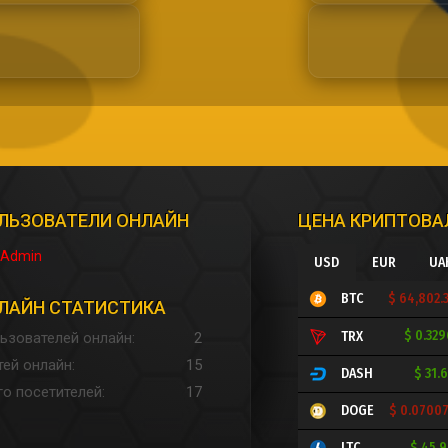
ЛЬЗОВАТЕЛИ ОНЛАЙН
ЦЕНА КРИПТОВ
Admin
USD
EUR
UA
$ 64,802.
BTC
ЛАЙН СТАТИСТИКА
$ 0.32
TRX
ьзователей онлайн
2
тей онлайн
15
$ 31.
DASH
го посетителей
17
$ 0.0700
DOGE
$ 45.
LTC