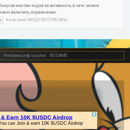
онусов или пин-кодов за активность в чате. можно
ожно включить ограничение...
Категория:
МОДУЛИ | ПЛАГИНЫ
ы
Реклама реф ссылок
BCGAME