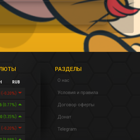
АЛЮТЫ
РАЗДЕЛЫ
О нас
H
RUB
Условия и правила
3
(-0.20%)
Договор оферты
96
(0.77%)
60
(1.35%)
Донат
7
(-0.20%)
Telegram
97
(0.99%)