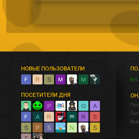
НОВЫЕ ПОЛЬЗОВАТЕЛИ
ПО
R
S
M
Bot
ПОСЕТИТЕЛИ ДНЯ
ОН
Пол
P
G
A
Гос
A
R
R
S
Все
S
P
S
N
S
T