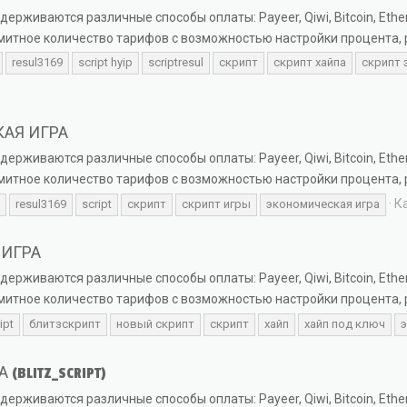
живаются различные способы оплаты: Payeer, Qiwi, Bitcoin, Ethe
имитное количество тарифов с возможностью настройки процента, 
resul3169
script hyip
scriptresul
скрипт
скрипт хайпа
скрипт 
КАЯ ИГРА
живаются различные способы оплаты: Payeer, Qiwi, Bitcoin, Ethe
имитное количество тарифов с возможностью настройки процента, 
К
resul3169
script
скрипт
скрипт игры
экономическая игра
 ИГРА
живаются различные способы оплаты: Payeer, Qiwi, Bitcoin, Ethe
имитное количество тарифов с возможностью настройки процента, 
ipt
блитзскрипт
новый скрипт
скрипт
хайп
хайп под ключ
э
BLITZ_SCRIPT)
живаются различные способы оплаты: Payeer, Qiwi, Bitcoin, Ethe