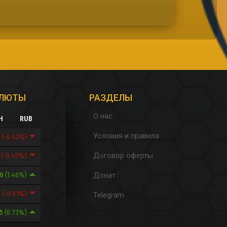
АЛЮТЫ
РАЗДЕЛЫ
О нас
H
RUB
Условия и правила
3
(-0.42%)
Договор оферты
8
(-0.45%)
10
(1.46%)
Донат
9
(-0.81%)
Telegram
55
(0.73%)