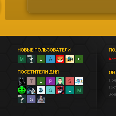
НОВЫЕ ПОЛЬЗОВАТЕЛИ
ПО
M
A
Adm
ПОСЕТИТЕЛИ ДНЯ
ОН
Пол
T
P
S
Гос
G
M
Все
S