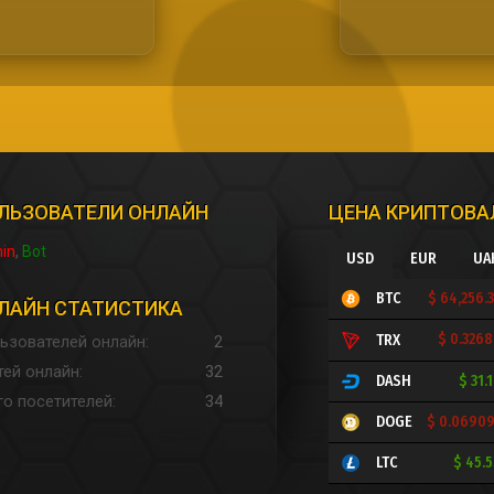
ЛЬЗОВАТЕЛИ ОНЛАЙН
ЦЕНА КРИПТОВ
in
Bot
USD
EUR
UA
$ 64,256.
BTC
ЛАЙН СТАТИСТИКА
$ 0.326
TRX
ьзователей онлайн
2
тей онлайн
32
$ 31.
DASH
го посетителей
34
$ 0.0690
DOGE
$ 45.
LTC