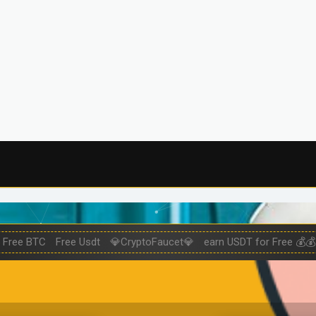
Free BTC
Free Usdt
💎CryptoFaucet💎
earn USDT for Free 💰💰