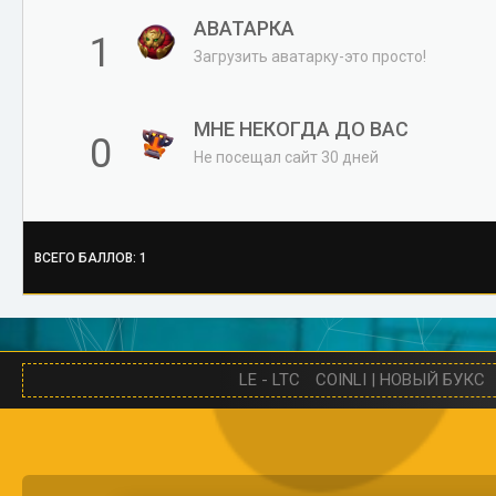
АВАТАРКА
1
Загрузить аватарку-это просто!
МНЕ НЕКОГДА ДО ВАС
0
Не посещал сайт 30 дней
ВСЕГО БАЛЛОВ: 1
LE - LTC
COINLI | НОВЫЙ БУКС