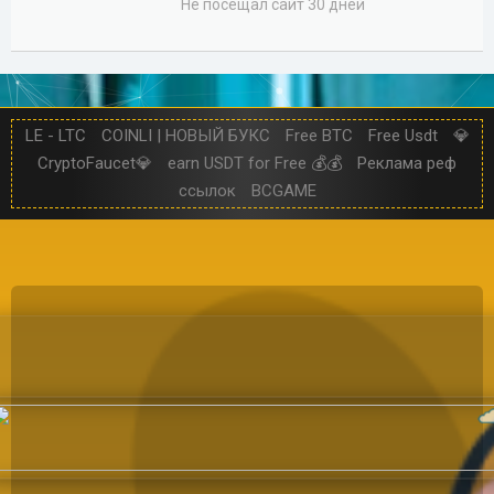
Не посещал сайт 30 дней
LE - LTC
COINLI | НОВЫЙ БУКС
Free BTC
Free Usdt
💎
CryptoFaucet💎
earn USDT for Free 💰💰
Реклама реф
ссылок
BCGAME