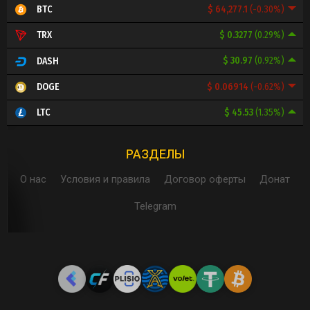
$ 64,277.1
(-0.30%)
BTC
$ 0.3277
(0.29%)
TRX
$ 30.97
(0.92%)
DASH
$ 0.06914
(-0.62%)
DOGE
$ 45.53
(1.35%)
LTC
РАЗДЕЛЫ
О нас
Условия и правила
Договор оферты
Донат
Telegram