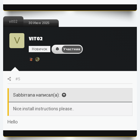
vit02
30 Июн 2025
V
VIT02
Новичок
Участник
#5
Sabbirrana написал(а):
Nice.install instructions please..
Hello