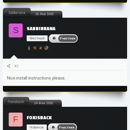
Sabbirrana
25 Янв 2025
S
SABBIRRANA
Местный
Участник
#2
Nice.install instructions please..
foxisback
24 Фев 2025
F
FOXISBACK
Новичок
Участник