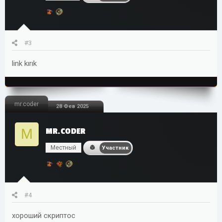
#3
link kırık
mr.coder
28 Фев 2025
M
MR.CODER
Местный
Участник
#4
хороший скриптос