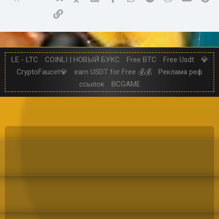
Ссылка
LE - LTC
COINLI | НОВЫЙ БУКС
Free BTC
Free Usdt
💎
CryptoFaucet💎
earn USDT for Free 💰💰
Реклама реф
ссылок
BCGAME