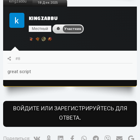
kingzabbu
18 Дек 2025
KINGZABBU
Местный
Участник
#8
great script
ВОЙДИТЕ ИЛИ ЗАРЕГИСТРИРУЙТЕСЬ ДЛЯ
ОТВЕТА.
Vk
Ok
Linked In
Facebook
WhatsApp
Telegram
Viber
Электр
Go
Поделиться: