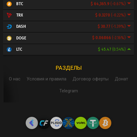
$ 64,365.9
(-0.67%)
BTC
$ 0.3270
(-0.22%)
TRX
$ 30.77
(-1.39%)
DASH
$ 0.06866
(-2.16%)
DOGE
$ 45.47
(0.54%)
LTC
РАЗДЕЛЫ
О нас
Условия и правила
Договор оферты
Донат
Telegram