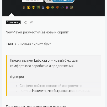
м
а
ы
л
а
#1
Продавец
NewPlayer разместил(а) новый скрипт:
LABUX
- Новый скрипт букс
Представляем
Labux.pro
— новый букс для
комфортного заработка и продвижения.
Функции:
Серфинг сайтов с оплатой за просмотр;
Нажмите, чтобы раскрыть...
Система бонусов и поощрений для активных
пользователей;
Размещение рекламных баннеров для
Посмотреть страницу этого скрипта...