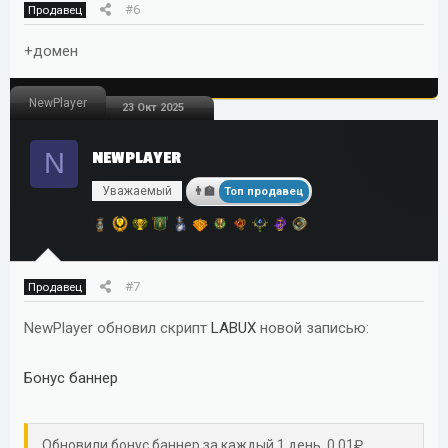
#6
Продавец
+домен
NewPlayer
23 Окт 2025
N
NEWPLAYER
Уважаемый
Топ продавец
#7
Продавец
NewPlayer обновил скрипт
LABUX
новой записью:
Бонус баннер
Обновили бонус баннер за каждый 1 день, 0.01₽