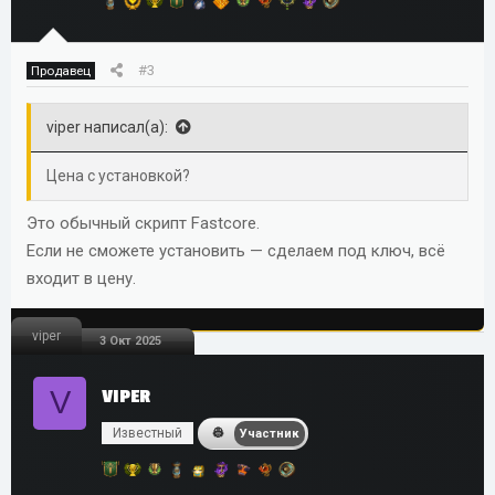
#3
Продавец
viper написал(а):
Цена с установкой?
Это обычный скрипт Fastcore.
Если не сможете установить — сделаем под ключ, всё
входит в цену.
viper
3 Окт 2025
V
VIPER
Известный
Участник