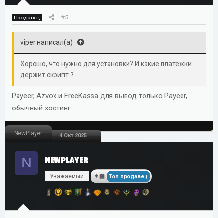
#5
Продавец
viper написал(а):
Хорошо, что нужно для установки? И какие платёжки
держит скрипт ?
Payeer, Azvox и FreeKassa для вывод только Payeer,
обычный хостинг
NewPlayer
4 Окт 2025
N
NEWPLAYER
Уважаемый
Топ продавец