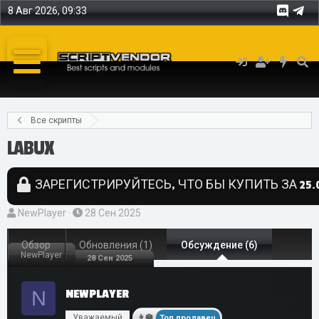
8 Авг 2026, 09:33
Все скрипты
LABUX
ЗАРЕГИСТРИРУЙТЕСЬ, ЧТО БЫ КУПИТЬ ЗА 25.0
А
Д
NewPlayer
28 Сен 2025
в
а
т
Обзор
Обновления (1)
т
Обсуждение (6)
NewPlayer
28 Сен 2025
о
а
р
н
N
NEWPLAYER
т
а
е
ч
Уважаемый
Топ продавец