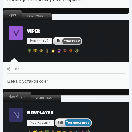
привлечения клиентов и увеличения охвата.
Все остальные детали и правила работы — на сайте:
viper
3 Окт 2025
labux.pro
V
VIPER
Известный
Участник
#2
Цена с установкой?
NewPlayer
3 Окт 2025
N
NEWPLAYER
Уважаемый
Топ продавец