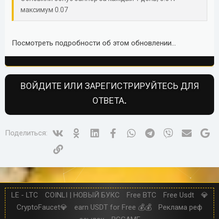
максимум 0.07
Посмотреть подробности об этом обновлении...
ВОЙДИТЕ ИЛИ ЗАРЕГИСТРИРУЙТЕСЬ ДЛЯ
ОТВЕТА.
Vk
Ok
Linked In
Facebook
WhatsApp
Telegram
Viber
Электр
Go
Поделиться:
Ссылка
LE - LTC
COINLI | НОВЫЙ БУКС
Free BTC
Free Usdt
💎
CryptoFaucet💎
earn USDT for Free 💰💰
Реклама реф