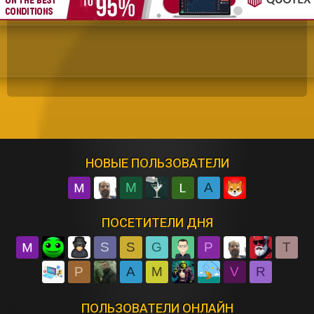
НОВЫЕ ПОЛЬЗОВАТЕЛИ
M
A
ПОСЕТИТЕЛИ ДНЯ
S
S
G
P
T
P
A
M
V
R
ПОЛЬЗОВАТЕЛИ ОНЛАЙН