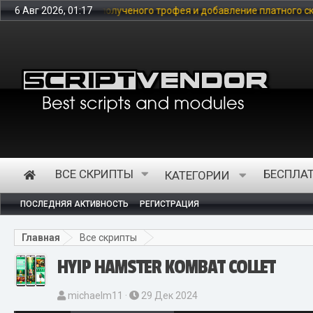
а сайт, полученого трофея и добавление платного скрипта начисл
6 Авг 2026, 01:17
ВСЕ СКРИПТЫ
БЕСПЛА
КАТЕГОРИИ
ПОСЛЕДНЯЯ АКТИВНОСТЬ
РЕГИСТРАЦИЯ
Главная
Все скрипты
HYIP HAMSTER KOMBAT COLLET
А
Д
michaelm11
29 Дек 2024
в
а