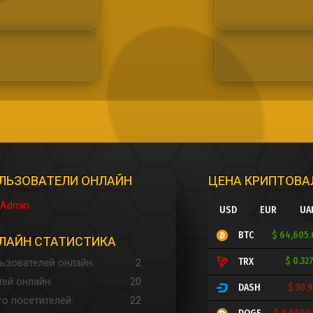
ЛЬЗОВАТЕЛИ ОНЛАЙН
ЦЕНА КРИПТОВ
Admin
USD
EUR
UA
$ 64,605
BTC
ЛАЙН СТАТИСТИКА
$ 0.32
TRX
ьзователей онлайн
2
тей онлайн
20
$ 30.
DASH
го посетителей
22