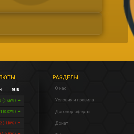
АЛЮТЫ
РАЗДЕЛЫ
О нас
H
RUB
Условия и правила
.6
(0.86%)
Договор оферты
71
(0.02%)
92
(-1.10%)
Донат