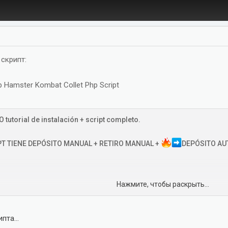
скрипт:
p Hamster Kombat Collet Php Script
 tutorial de instalación + script completo.
IPT TIENE DEPÓSITO MANUAL + RETIRO MANUAL +
DEPÓSITO AU
Нажмите, чтобы раскрыть...
*************
пта...