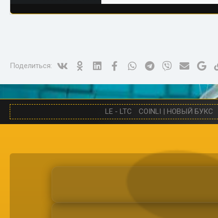
Vk
Ok
Linked In
Facebook
WhatsApp
Telegram
Viber
Электро
Go
Поделиться:
LE - LTC
COINLI | НОВЫЙ БУКС