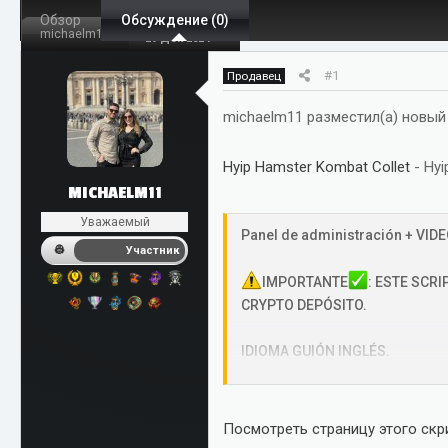
Обзор
т
Обсуждение (0)
т
michaelm11
29 Дек 2024
о
а
р
н
#1
Продавец
т
а
е
ч
michaelm11 разместил(а) новый 
м
а
ы
л
Hyip Hamster Kombat Collet
- Hyi
а
MICHAELM11
Уважаемый
Panel de administración + VIDEO
Участник
IMPORTANTE
: ESTE SCR
CRYPTO DEPÓSITO.
IDIOMA GUIÓN INGLÉS.
MI TELEGRAMA: https://t.me/***
Посмотреть страницу этого скри