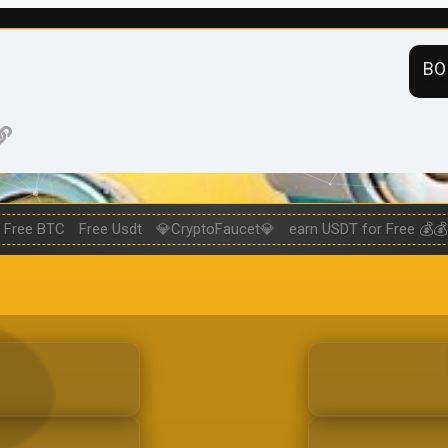
ВО
нная почта
ogle
Ссылка
Free BTC
Free Usdt
💎CryptoFaucet💎
earn USDT for Free 💰💰