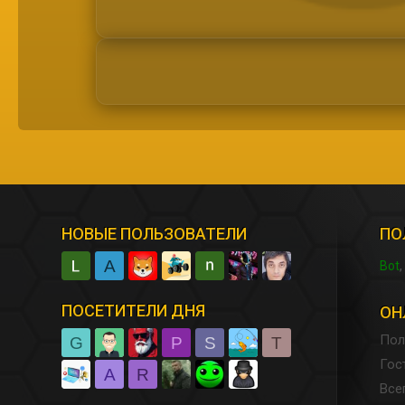
НОВЫЕ ПОЛЬЗОВАТЕЛИ
ПО
A
Bot
ПОСЕТИТЕЛИ ДНЯ
ОН
Пол
G
P
S
T
Гос
A
R
Все