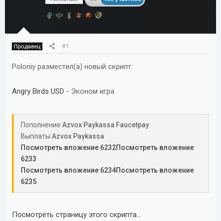
м
а
ы
л
а
#1
Продавец
Poloniy разместил(а) новый скрипт:
Angry Birds USD
- Эконом игра
Пополнение
Azvox Paykassa Faucetpay
Выплаты
Azvox Paykassa
Посмотреть вложение 6232
Посмотреть вложение
6233
Посмотреть вложение 6234
Посмотреть вложение
6235
Посмотреть страницу этого скрипта...