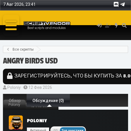
7 Авг 2026, 23:41
Все скрипты
ANGRY BIRDS USD
ЗАРЕГИСТРИРУЙТЕСЬ, ЧТО БЫ КУПИТЬ ЗА 8.0
А
Д
Poloniy
12 Фев 2026
в
а
т
Обзор
т
Обсуждение (0)
Poloniy
12 Фев 2026
о
а
р
н
POLONIY
т
а
е
ч
Активный
Топ участник