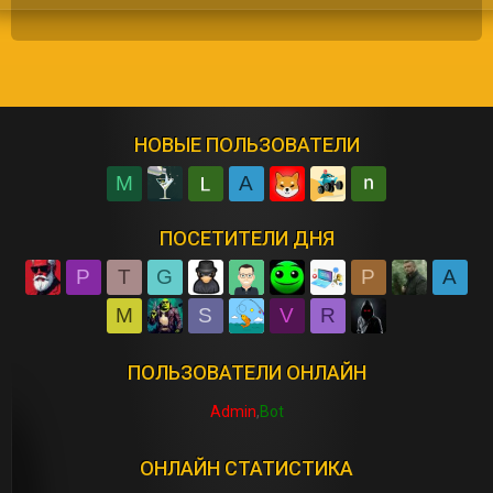
НОВЫЕ ПОЛЬЗОВАТЕЛИ
M
A
ПОСЕТИТЕЛИ ДНЯ
P
T
G
P
A
M
S
V
R
ПОЛЬЗОВАТЕЛИ ОНЛАЙН
Admin
Bot
ОНЛАЙН СТАТИСТИКА