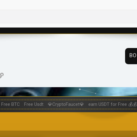
ВО
нная почта
ogle
Ссылка
Free BTC
Free Usdt
💎CryptoFaucet💎
earn USDT for Free 💰💰