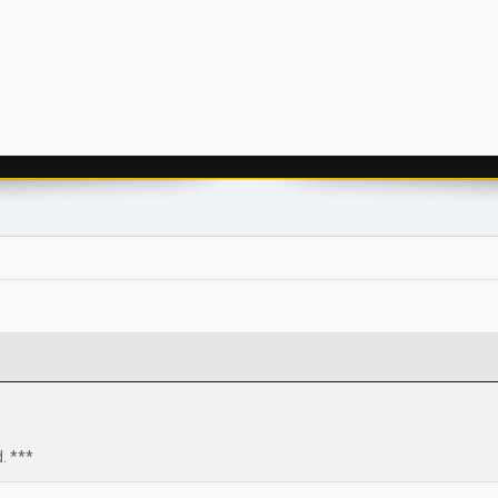
. ***