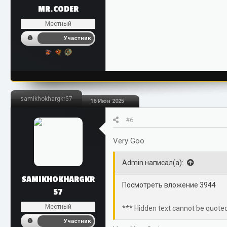
MR.CODER
Местный
Участник
samikhokhargkr57
16 Июн 2025
#6
Very Goo
Admin написал(а):
SAMIKHOKHARGKR
Посмотреть вложение 3944
57
Местный
*** Hidden text cannot be quoted
Участник