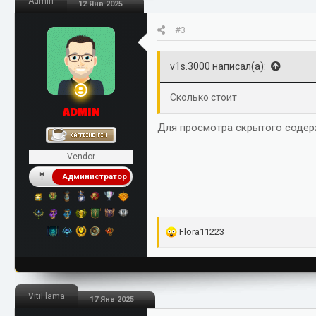
Admin
12 Янв 2025
и
и
#3
:
v1s.3000 написал(а):
Сколько стоит
ADMIN
Для просмотра скрытого соде
Vendor
Администратор
Р
Flora11223
е
а
к
ц
VitiFlama
17 Янв 2025
и