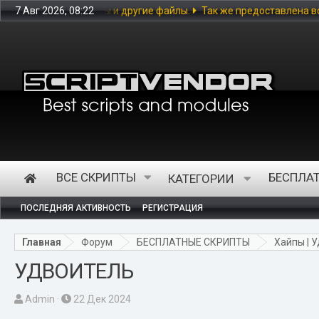
ругие файлы.
7 Авг 2026, 08:22
Так же предоставлена возможность скачивать и за
ВСЕ СКРИПТЫ
БЕСПЛА
КАТЕГОРИИ
ПОСЛЕДНЯЯ АКТИВНОСТЬ
РЕГИСТРАЦИЯ
Главная
Форум
БЕСПЛАТНЫЕ СКРИПТЫ
Хайпы | 
УДВОИТЕЛЬ
А
Д
Admin
22 Дек 2024
в
а