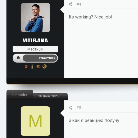
и
#4
:
Its working? Nice job!
VITIFLAMA
Местный
Участник
mr.coder
28 Фев 2025
#5
M
и как я реакцию получу