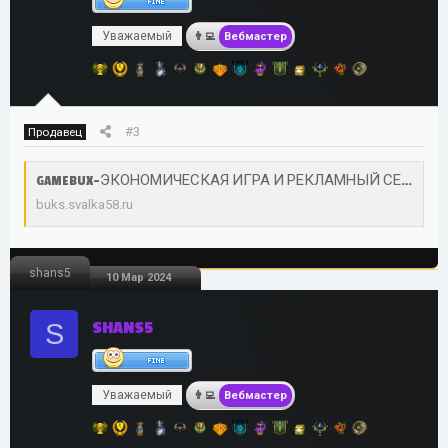
Уважаемый
Вебмастер
#3
Продавец
GAMEBUX-ЭКОНОМИЧЕСКАЯ ИГРА И РЕКЛАМНЫЙ СЕРВИС.
buks.svalka58.ru
shans5
10 Мар 2024
S
SHANS5
Уважаемый
Вебмастер