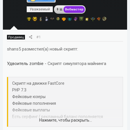
м
а
Уважаемый
ы
л
Вебмастер
а
#1
Продавец
shans5 разместил(а) новый скрипт:
Удвоитель zombie
- Скрипт симулятора майнинга
Скрипт на движке FastCore
PHP 7.3
Фейковые юзеры
Фейковые пополнения
Фейковые выплаты
Есть серфинг ( рекламный баланс пополняется
Нажмите, чтобы раскрыть...
отдельно)
Пополнения PAYEER без модерации, через ID