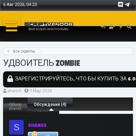
6 Авг 2026, 04:23
Все скрипты
УДВОИТЕЛЬ ZOMBIE
ЗАРЕГИСТРИРУЙТЕСЬ, ЧТО БЫ КУПИТЬ ЗА 6.0
А
Д
shans5
9 Мар 2024
в
а
т
Обзор
т
Обсуждение (4)
shans5
9 Мар 2024
о
а
р
н
S
SHANS5
т
а
е
ч