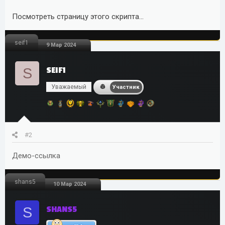
транзакции
Посмотреть страницу этого скрипта...
Нужен одобренный API На сайте Payeer
Бонус к скорости заработка каждые 6 часов ( в бонусе
seif1
9 Мар 2024
реализован дополнительный доход админу через
сервис коротких ссылок)
Фейки добавляются вручную из админки
S
SEIF1
Уважаемый
Участник
Перепродажа запрещена !!!
Посмотреть вложение 2536
#2
Демо-ссылка
shans5
10 Мар 2024
S
SHANS5