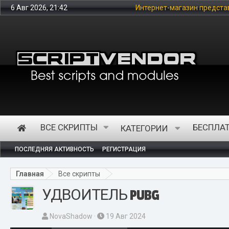
6 Авг 2026, 21:42
Интернет-магазин представляет из себя площа
ВСЕ СКРИПТЫ
БЕСПЛА
КАТЕГОРИИ
ПОСЛЕДНЯЯ АКТИВНОСТЬ
РЕГИСТРАЦИЯ
Главная
Все скрипты
УДВОИТЕЛЬ PUBG
А
Д
NovaShadow
19 Авг 2024
в
а