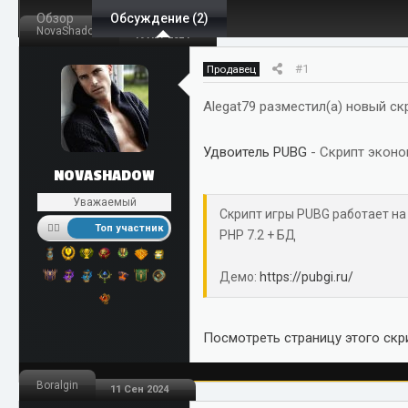
Обзор
т
Обсуждение (2)
т
NovaShadow
19 Авг 2024
о
а
р
н
#1
Продавец
т
а
е
ч
Alegat79 разместил(а) новый ск
м
а
ы
л
Удвоитель PUBG
- Скрипт эконо
а
NOVASHADOW
Уважаемый
Скрипт игры PUBG работает на
Топ участник
PHP 7.2 + БД
Демо:
https://pubgi.ru/
Посмотреть страницу этого скри
Boralgin
11 Сен 2024