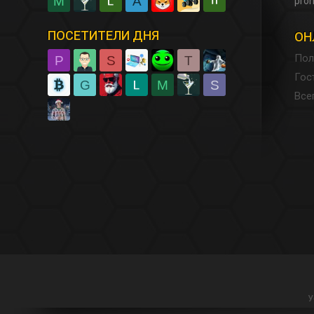
M
A
pron
ПОСЕТИТЕЛИ ДНЯ
ОН
Пол
P
S
T
Гос
G
M
S
Все
У