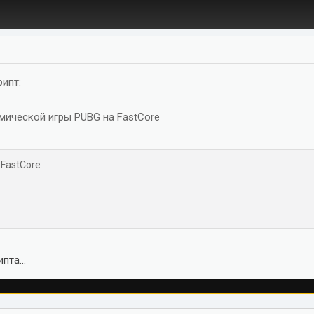
рипт:
мической игры PUBG на FastCore
 FastCore
пта...