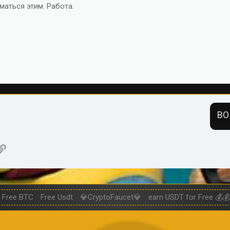
маться этим. Работа.
ВО
нная почта
ogle
Ссылка
Free BTC
Free Usdt
💎CryptoFaucet💎
earn USDT for Free 💰💰