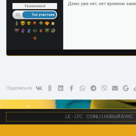
Демо уже нет, нет времени зани
Уважаемый
Топ участник
Vk
Ok
Linked In
Facebook
WhatsApp
Telegram
Viber
Электро
Go
Поделиться:
LE - LTC
COINLI | НОВЫЙ БУКС