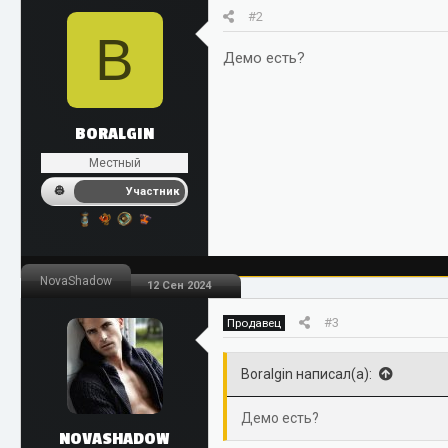
#2
B
Демо есть?
BORALGIN
Местный
Участник
NovaShadow
12 Сен 2024
#3
Продавец
Boralgin написал(а):
Демо есть?
NOVASHADOW