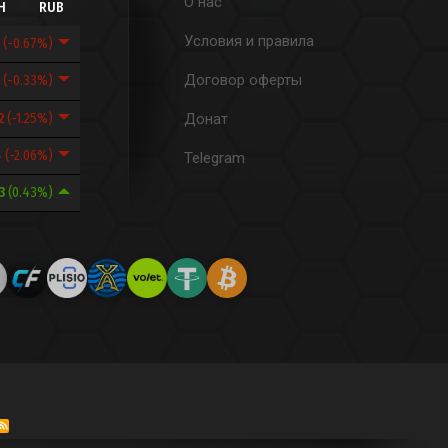
О нас
H
RUB
Условия и правила
8
(-0.67%)
Договор оферты
6
(-0.33%)
82
(-1.25%)
Донат
4
(-2.06%)
Telegram
43
(0.43%)
R
S