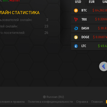
t
Bot
Admin
USD
EUR
UA
$ 64,362.
BTC
ЛАЙН СТАТИСТИКА
$ 0.326
TRX
ьзователей онлайн
3
тей онлайн
23
$ 30.
DASH
го посетителей
26
$ 0.0687
DOGE
$ 45.
LTC
Russian (RU)
словия и правила
Политика конфиденциальности
Справка
Главная