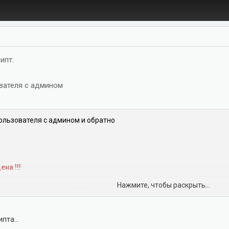
ипт:
вателя с админом
ользователя с админом и обратно
на !!!
Нажмите, чтобы раскрыть...
смотреть вложение 1733
Посмотреть вложение 1734
Посмотреть в
пта...