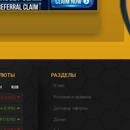
АЛЮТЫ
РАЗДЕЛЫ
О нас
H
RUB
Условия и правила
7
(-0.10%)
Договор оферты
94
(0.15%)
69
(1.83%)
Донат