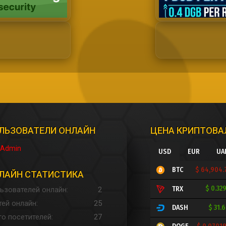
ЛЬЗОВАТЕЛИ ОНЛАЙН
ЦЕНА КРИПТОВ
Admin
USD
EUR
UA
$ 64,904.
BTC
ЛАЙН СТАТИСТИКА
$ 0.32
TRX
ьзователей онлайн
2
тей онлайн
25
$ 31.
DASH
го посетителей
27