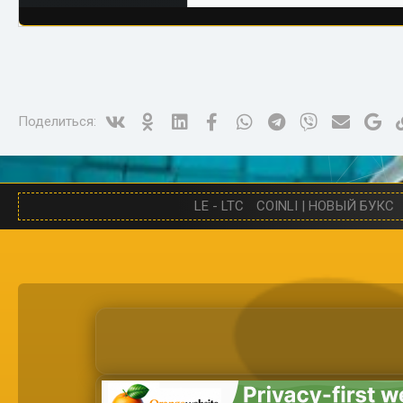
Vk
Ok
Linked In
Facebook
WhatsApp
Telegram
Viber
Электро
Go
Поделиться:
LE - LTC
COINLI | НОВЫЙ БУКС