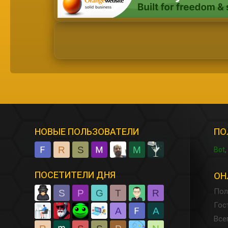
НОВЫЕ ПОЛЬЗОВАТЕЛИ
ПО
R
S
M
Bot
ПОСЕТИТЕЛИ ДНЯ
ОН
Пол
S
P
G
T
R
Гос
A
A
Все