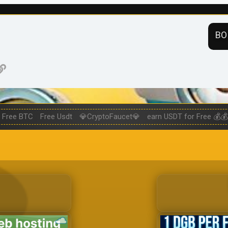
ВО
нная почта
ogle
Ссылка
Free BTC
Free Usdt
💎CryptoFaucet💎
earn USDT for Free 💰💰