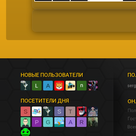
НОВЫЕ ПОЛЬЗОВАТЕЛИ
ПО
A
serg
ПОСЕТИТЕЛИ ДНЯ
ОН
Пол
S
S
T
Гос
P
G
A
R
Все