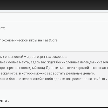
пт:
т экономической игры на FastCore
ых опасностей – и драгоценных сокровищ.
мые смелые мечты, здесь вас ждут бесчисленные легенды и сказоч
оре спрятан последний клад Девяти пиратских королей... но попав 
ческая игра, в которой можно заработать реальные деньги.
 можно больше персонажей и наблюдайте, как растет ваша прибыль.
пта...