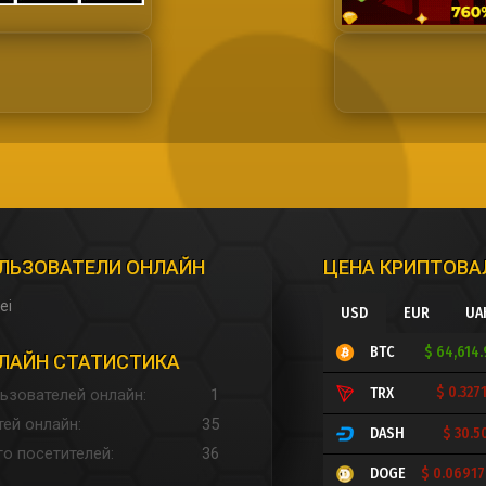
ЛЬЗОВАТЕЛИ ОНЛАЙН
ЦЕНА КРИПТОВ
ei
USD
EUR
UA
$ 64,614
BTC
ЛАЙН СТАТИСТИКА
$ 0.327
TRX
ьзователей онлайн
1
тей онлайн
35
$ 30.5
DASH
го посетителей
36
$ 0.0691
DOGE