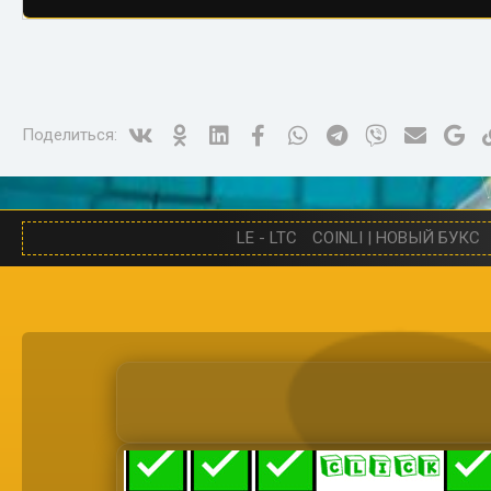
Vk
Ok
Linked In
Facebook
WhatsApp
Telegram
Viber
Электро
Go
Поделиться:
LE - LTC
COINLI | НОВЫЙ БУКС