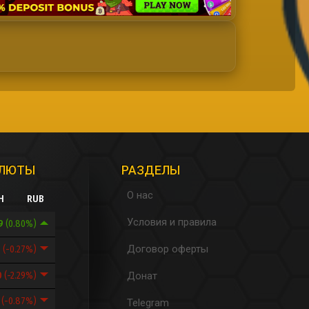
АЛЮТЫ
РАЗДЕЛЫ
О нас
H
RUB
Условия и правила
.9
(0.80%)
Договор оферты
1
(-0.27%)
0
(-2.29%)
Донат
7
(-0.87%)
Telegram