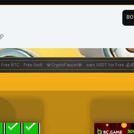
ВО
нная почта
ogle
Ссылка
Free BTC
Free Usdt
💎CryptoFaucet💎
earn USDT for Free 💰💰