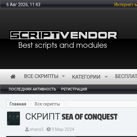
6 Авг 2026, 11:43
Интернет-магазин предста
ВСЕ СКРИПТЫ
БЕСПЛА
КАТЕГОРИИ
ПОСЛЕДНЯЯ АКТИВНОСТЬ
РЕГИСТРАЦИЯ
Главная
Все скрипты
СКРИПТ SEA OF CONQUEST
А
Д
shans5
9 Мар 2024
в
а