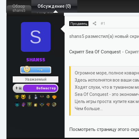
Обзор
т
Обсуждение (0)
т
shans5
9 Мар 2024
о
а
р
н
#1
Продавец
т
а
S
е
ч
shans5 разместил(а) новый скри
м
а
ы
л
Скрипт Sea Of Conquest
- Скрип
а
SHANS5
Огромное море, полное коварн
Уважаемый
Здесь исполнятся все ваши са
Ходят слухи, что в туманном м
Вебмастер
Sea Of Conquest - это экономи
Цель игры проста: купите как
Чем больше...
Посмотреть страницу этого скри