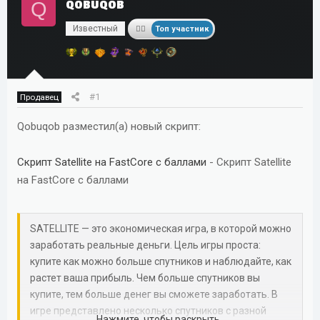
Q
QOBUQOB
т
а
е
ч
Известный
Топ участник
м
а
ы
л
а
#1
Продавец
Qobuqob разместил(а) новый скрипт:
Скрипт Satellite на FastCore с баллами
- Скрипт Satellite
на FastCore с баллами
SATELLITE — это экономическая игра, в которой можно
заработать реальные деньги. Цель игры проста:
купите как можно больше спутников и наблюдайте, как
растет ваша прибыль. Чем больше спутников вы
купите, тем больше денег вы сможете заработать. В
игре представлено несколько спутников с разной
Нажмите, чтобы раскрыть...