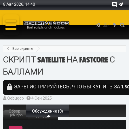
8 Авг 2026, 14:40
Все скрипты
СКРИПТ SATELLITE НА FASTCORE С
БАЛЛАМИ
ЗАРЕГИСТРИРУЙТЕСЬ, ЧТО БЫ КУПИТЬ ЗА 1.50
А
Д
Qobuqob
4 Сен 2025
в
а
т
Обзор
т
Обсуждение (0)
Qobuqob
4 Сен 2025
о
а
р
н