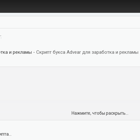
:
отка и рекламы
- Скрипт букса Advear для заработка и рекламы
Нажмите, чтобы раскрыть...
ах CatCut и другие, а так же банеры)
клама
пта...