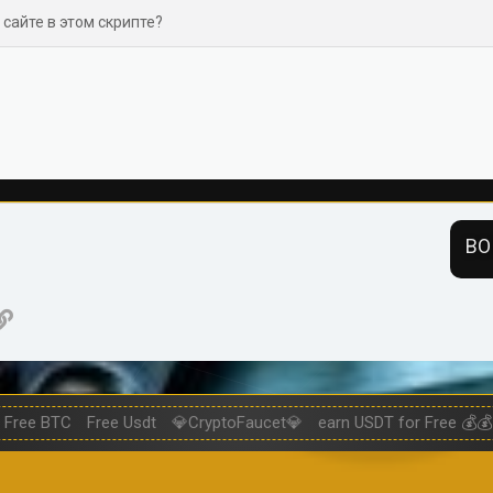
 сайте в этом скрипте?
ВО
нная почта
ogle
Ссылка
Free BTC
Free Usdt
💎CryptoFaucet💎
earn USDT for Free 💰💰