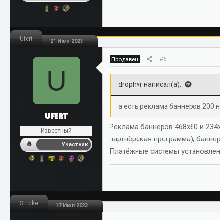
Ufert
21 Июн 2023
#5
Продавец
U
drophvr написал(а):
а есть реклама баннеров 200 
UFERT
Реклама баннеров 468х60 и 234
Известный
партнёрская программа), баннер
Участник
Платёжные системы установлен
Stricke
17 Июл 2023