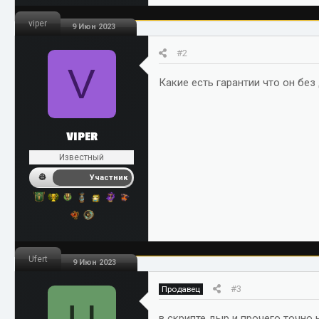
- реклама Вконтакте
viper
9 Июн 2023
- 3 уровневая реферальная си
#2
В архиве полная подробная инс
V
Пример работы:
https://via3min
Какие есть гарантии что он без
VIPER
Известный
Участник
Ufert
9 Июн 2023
#3
Продавец
в скрипте дыр и прочего точно 