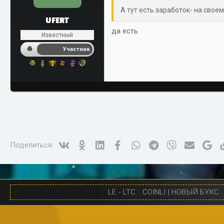
А тут есть заработок- на своем
UFERT
да есть
Известный
Участник
Vk
Ok
Linked In
Facebook
WhatsApp
Telegram
Viber
Электро
Go
Поделиться:
LE - LTC
COINLI | НОВЫЙ БУКС