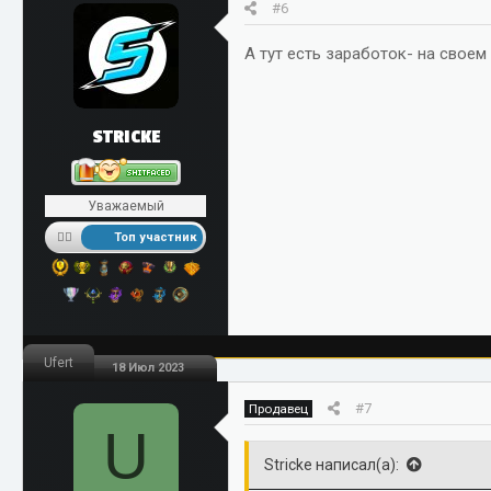
#6
А тут есть заработок- на своем
STRICKE
Уважаемый
Топ участник
Ufert
18 Июл 2023
#7
Продавец
U
Stricke написал(а):