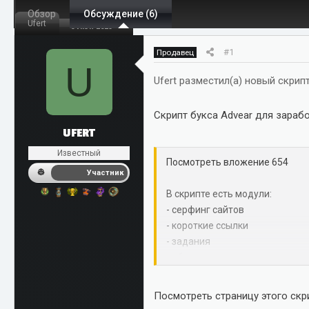
Обзор
т
Обсуждение (6)
т
Ufert
6 Июн 2023
о
а
р
н
#1
Продавец
т
а
U
е
ч
Ufert разместил(а) новый скрипт
м
а
ы
л
Скрипт букса Advear для зараб
а
UFERT
Известный
Посмотреть вложение 654
Участник
В скрипте есть модули:
- серфинг сайтов
- короткие ссылки
- задания
- обмен визитами
- бонусник ( на коротких ссылк
- контекстная и баннерная ре
Посмотреть страницу этого скри
- Ютюб реклама