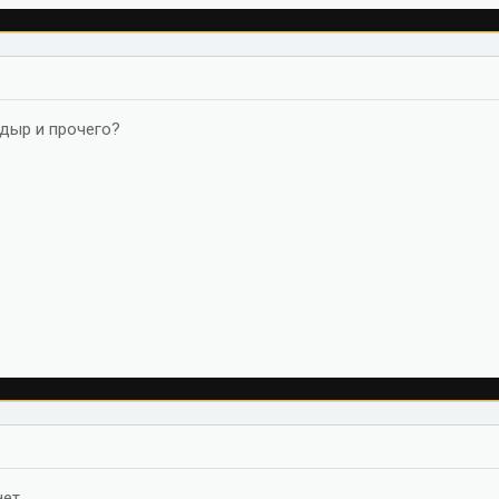
стема.
трукция по установке и настройке.
.ru/
 дыр и прочего?
нет