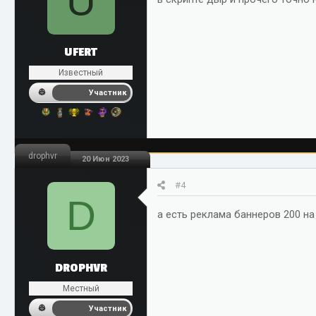
U
UFERT
Известный
Участник
drophvr
20 Июн 2023
#4
D
а есть реклама баннеров 200 н
DROPHVR
Местный
Участник