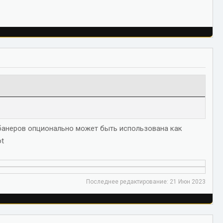
 банеров опционально может быть использована как
ot
Последнее редактирование:
21 Июн 2023