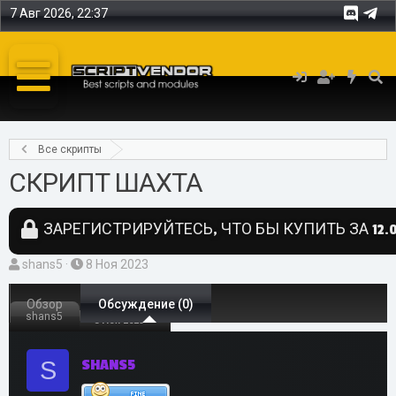
7 Авг 2026, 22:37
Все скрипты
СКРИПТ ШАХТА
ЗАРЕГИСТРИРУЙТЕСЬ, ЧТО БЫ КУПИТЬ ЗА 12.0
А
Д
shans5
8 Ноя 2023
в
а
т
Обзор
т
Обсуждение (0)
shans5
8 Ноя 2023
о
а
р
н
S
SHANS5
т
а
е
ч