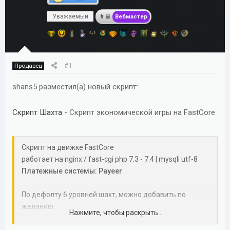
м
а
Уважаемый
ы
л
Вебмастер
а
#1
Продавец
shans5 разместил(а) новый скрипт:
Скрипт Шахта
- Скрипт экономической игры на FastCore
Скрипт на движке FastCore
работает на nginx / fast-cgi php 7.3 - 7.4 | mysqli utf-8
Платежные системы: Payeer
По дефолту 6 уровней шахт, можно добавить по
желанию.
Нажмите, чтобы раскрыть...
Из модулей только ежедневный бонус.
Админка стандартная ( фейки, фейковые выплаты,