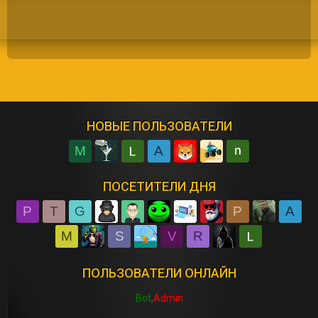
НОВЫЕ ПОЛЬЗОВАТЕЛИ
M
A
ПОСЕТИТЕЛИ ДНЯ
P
T
G
P
A
M
S
V
R
ПОЛЬЗОВАТЕЛИ ОНЛАЙН
Bot
Admin