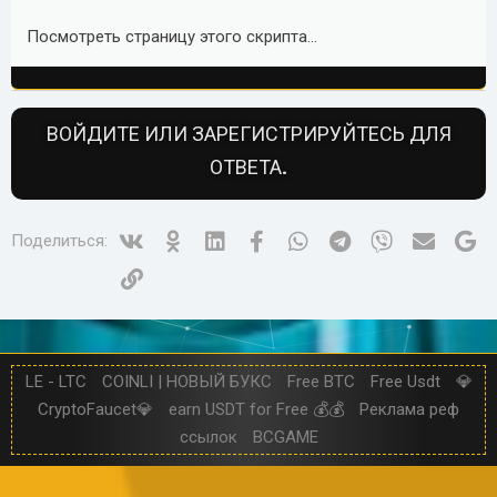
пополнения)
Посмотреть вложение 1450
Посмотреть страницу этого скрипта...
Посмотреть вложение 1451
ВОЙДИТЕ ИЛИ ЗАРЕГИСТРИРУЙТЕСЬ ДЛЯ
ОТВЕТА.
Vk
Ok
Linked In
Facebook
WhatsApp
Telegram
Viber
Электр
Go
Поделиться:
Ссылка
LE - LTC
COINLI | НОВЫЙ БУКС
Free BTC
Free Usdt
💎
CryptoFaucet💎
earn USDT for Free 💰💰
Реклама реф
ссылок
BCGAME