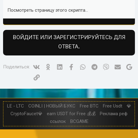
Посмотреть страницу этого скрипта...
ВОЙДИТЕ ИЛИ ЗАРЕГИСТРИРУЙТЕСЬ ДЛЯ
ОТВЕТА.
Vk
Ok
Linked In
Facebook
WhatsApp
Telegram
Viber
Электр
Go
Поделиться:
Ссылка
LE - LTC
COINLI | НОВЫЙ БУКС
Free BTC
Free Usdt
💎
CryptoFaucet💎
earn USDT for Free 💰💰
Реклама реф
ссылок
BCGAME