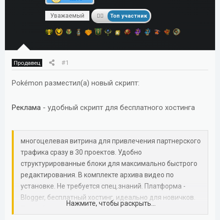
м
а
Уважаемый
ы
л
Топ участник
а
#1
Продавец
Pokémon разместил(а) новый скрипт:
Реклама
- удобный скрипт для бесплатного хостинга
многоцелевая витрина для привлечения партнерского
трафика сразу в 30 проектов. Удобно
структурированные блоки для максимально быстрого
редактирования. В комплекте архива видео по
установке. Не требуется спец.знаний. Платформа -
Blogger, бесплатный хостинг, идеально для новичков.
Нажмите, чтобы раскрыть...
Подробная информация в инструкции.