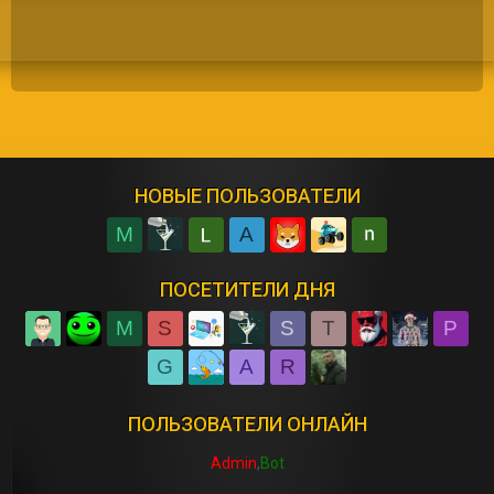
НОВЫЕ ПОЛЬЗОВАТЕЛИ
M
A
ПОСЕТИТЕЛИ ДНЯ
M
S
S
T
P
G
A
R
ПОЛЬЗОВАТЕЛИ ОНЛАЙН
Admin
Bot