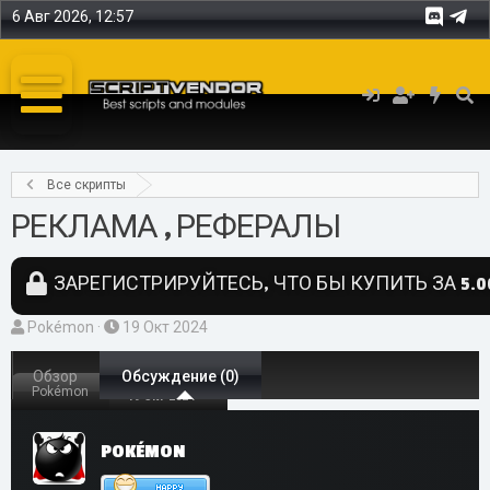
6 Авг 2026, 12:57
Все скрипты
РЕКЛАМА , РЕФЕРАЛЫ
ЗАРЕГИСТРИРУЙТЕСЬ, ЧТО БЫ КУПИТЬ ЗА 5.0
А
Д
Pokémon
19 Окт 2024
в
а
т
Обзор
т
Обсуждение (0)
Pokémon
19 Окт 2024
о
а
р
н
POKÉMON
т
а
е
ч