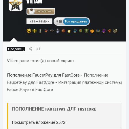
VILIAM
т
а
е
ч
м
а
Уважаемый
ы
л
Топ продавец
а
#1
Продавец
Viliam разместил(а) новый скрипт:
Пополнение FaucetPay для FastCore
- Пополнение
FaucetPay для FastCore - Интеграция платежной системы
FaucetPay.io в FastCore
ПОПОЛНЕНИЕ FAUCETPAY ДЛЯ FASTCORE​
Посмотреть вложение 2572