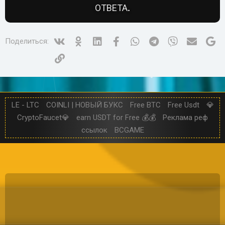
ОТВЕТА.
Vk
Ok
Linked In
Facebook
WhatsApp
Telegram
Viber
Электр
Go
Поделиться:
Ссылка
LE - LTC
COINLI | НОВЫЙ БУКС
Free BTC
Free Usdt
💎
CryptoFaucet💎
earn USDT for Free 💰💰
Реклама реф
ссылок
BCGAME