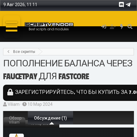
9 Авг 2026, 11:11
Все скрипты
ПОПОЛНЕНИЕ БАЛАНСА ЧЕРЕЗ
FAUCETPAY ДЛЯ FASTCORE
ЗАРЕГИСТРИРУЙТЕСЬ, ЧТО БЫ КУПИТЬ ЗА 7.0
А
Д
Viliam
10 Мар 2024
в
а
т
Обзор
т
Обсуждение (1)
Viliam
10 Мар 2024
о
а
р
н