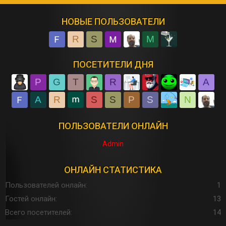
НОВЫЕ ПОЛЬЗОВАТЕЛИ
R
S
M
ПОСЕТИТЕЛИ ДНЯ
P
G
T
R
A
A
R
S
S
P
S
N
ПОЛЬЗОВАТЕЛИ ОНЛАЙН
Admin
ОНЛАЙН СТАТИСТИКА
Пользователей онлайн
1
Гостей онлайн
13
Всего посетителей
14